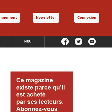
onnement
Newsletter
Connexion
S
NRU