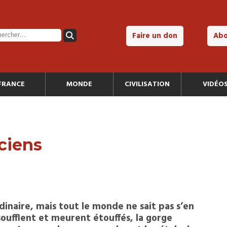
Faire un don
Ab
FRANCE
MONDE
CIVILISATION
VIDÉO
ciens
dinaire, mais tout le monde ne sait pas s’en
soufflent et meurent étouffés, la gorge