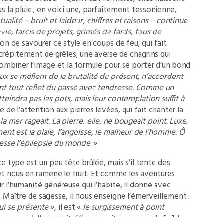
la pluie ; en voici une, parfaitement tessonienne,
ctualité – bruit et laideur, chiffres et raisons – continue
ie, farcis de projets, grimés de fards, fous de
ion de savourer ce style en coups de feu, qui fait
n crépitement de grêles, une averse de chagrins qui
ombiner l’image et la formule pour se porter d’un bond
 se méfient de la brutalité du présent, n’accordent
dent tout reflet du passé avec tendresse. Comme un
atteindra pas les pots, mais leur contemplation suffit à
e de l’attention aux pierres levées, qui fait chanter la
 la mer rageait. La pierre, elle, ne bougeait point. Luxe,
ment est la plaie, l’angoisse, le malheur de l’homme. Ô
esse l’épilepsie du monde
. »
ce type est un peu tête brûlée, mais s’il tente des
e et nous en ramène le fruit. Et comme les aventures
ir l’humanité généreuse qui l’habite, il donne avec
s. Maître de sagesse, il nous enseigne l’émerveillement :
qui se présente
», il est «
le surgissement à point