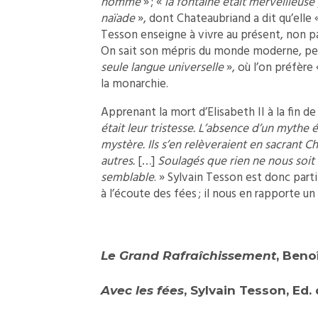
nommé
» ; «
la fontaine était merveilleuse 
naïade
», dont Chateaubriand a dit qu’elle 
Tesson enseigne à vivre au présent, non pa
On sait son mépris du monde moderne, p
seule langue universelle
», où l’on préfère
la monarchie.
Apprenant la mort d’Elisabeth II à la fin de 
était leur tristesse. L’absence d’un mythe 
mystère. Ils s’en relèveraient en sacrant C
autres.
[…]
Soulagés que rien ne nous soit 
semblable
. » Sylvain Tesson est donc parti
à l’écoute des fées ; il nous en rapporte un 
Le Grand Rafraîchissement
, Beno
Avec les fées
, Sylvain Tesson, Ed.