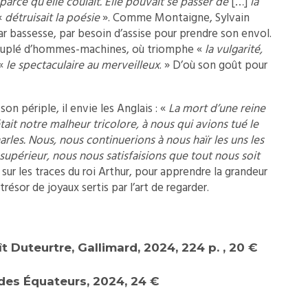
parce qu’elle coulait. Elle pouvait se passer de
[…]
la
«
détruisait la poésie
». Comme Montaigne, Sylvain
r bassesse, par besoin d’assise pour prendre son envol.
euplé d’hommes-machines, où triomphe «
la vulgarité,
 «
le spectaculaire au merveilleux
. » D’où son goût pour
son périple, il envie les Anglais : «
La mort d’une reine
était notre malheur tricolore, à nous qui avions tué le
harles. Nous, nous continuerions à nous haïr les uns les
supérieur, nous nous satisfaisions que tout nous soit
 sur les traces du roi Arthur, pour apprendre la grandeur
trésor de joyaux sertis par l’art de regarder.
ît Duteurtre, Gallimard, 2024, 224 p. , 20 €
 des Équateurs, 2024, 24 €