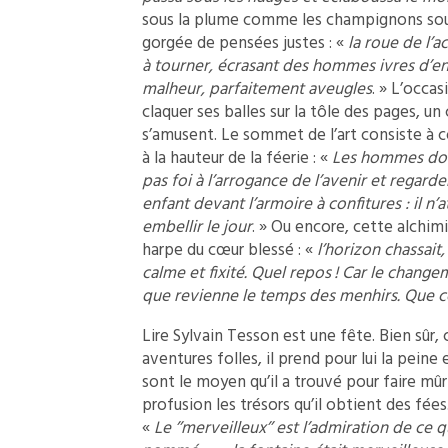
sous la plume comme les champignons sous 
gorgée de pensées justes : «
la roue de l’a
à tourner, écrasant des hommes ivres d’env
malheur, parfaitement aveugles
. » L’occas
claquer ses balles sur la tôle des pages, u
s’amusent. Le sommet de l’art consiste à c
à la hauteur de la féerie : «
Les hommes doux
pas foi à l’arrogance de l’avenir et regar
enfant devant l’armoire à confitures : il n’
embellir le jour
. » Ou encore, cette alchimi
harpe du cœur blessé : «
l’horizon chassait,
calme et fixité. Quel repos ! Car le change
que revienne le temps des menhirs. Que c
Lire Sylvain Tesson est une fête. Bien sûr, 
aventures folles, il prend pour lui la pein
sont le moyen qu’il a trouvé pour faire mûr
profusion les trésors qu’il obtient des fée
«
Le ’’merveilleux’’ est l’admiration de ce 