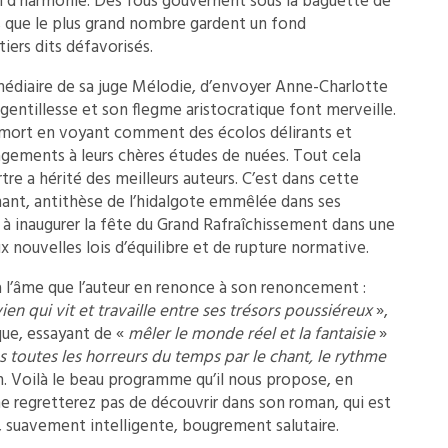
n d’harmonie. Des fous gouvernent sous la baguette de
s que le plus grand nombre gardent un fond
iers dits défavorisés.
termédiaire de sa juge Mélodie, d’envoyer Anne-Charlotte
sa gentillesse et son flegme aristocratique font merveille.
s mort en voyant comment des écolos délirants et
ements à leurs chères études de nuées. Tout cela
tre a hérité des meilleurs auteurs. C’est dans cette
mant, antithèse de l’hidalgote emmêlée dans ses
t à inaugurer la fête du Grand Rafraîchissement dans une
 nouvelles lois d’équilibre et de rupture normative.
à l’âme que l’auteur en renonce à son renoncement :
n qui vit et travaille entre ses trésors poussiéreux
»,
que, essayant de «
mêler le monde réel et la fantaisie
»
 toutes les horreurs du temps par le chant, le rythme
 Voilà le beau programme qu’il nous propose, en
ne regretterez pas de découvrir dans son roman, qui est
 suavement intelligente, bougrement salutaire.