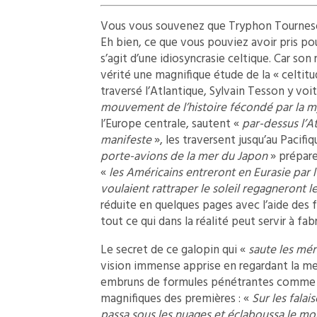
Vous vous souvenez que Tryphon Tournesol n
Eh bien, ce que vous pouviez avoir pris po
s’agit d’une idiosyncrasie celtique. Car so
vérité une magnifique étude de la « celtitu
traversé l’Atlantique, Sylvain Tesson y voit
mouvement de l’histoire fécondé par la m
l’Europe centrale, sautent «
par-dessus l’A
manifeste
», les traversent jusqu’au Pacifi
porte-avions de la mer du Japon
» préparen
«
les Américains entreront en Eurasie par 
voulaient rattraper le soleil regagneront 
réduite en quelques pages avec l’aide des f
tout ce qui dans la réalité peut servir à fa
Le secret de ce galopin qui «
saute les mé
vision immense apprise en regardant la mer
embruns de formules pénétrantes comme de
magnifiques des premières : «
Sur les falai
passa sous les nuages et éclaboussa le mo