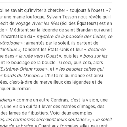
e savait qu’inviter à chercher « toujours à l’ouest » ?
ur une manie loufoque, Sylvain Tesson nous révèle qu’il
n récit de voyage
Avec les fées
(éd. des Équateurs) est en
de ». Méditant sur la légende de saint Brandan qui aurait
 l’incarnation du «
mystère de la poussée des Celtes, ce
ythologie
» : aimantés par le soleil, ils partent de
tlantique
», fondent les États-Unis et leur «
destinée
que dans «
la ruée vers l’Ouest
», puis les «
boys sur les
t le bouclage de la boucle : si ceci, puis cela, alors
l’Extrême-Orient russe
», et «
les peuples celtes qui
les bords du Danube
. » L’histoire du monde est ainsi
ées, c’est-à-dire du merveilleux des légendes et de
briquer du roman.
ridiens
» comme un autre Cendrars, c’est la vision, une
, une vision qui fait lever des marées d’images, des
s lames de flibustiers. Voici deux exemples
ses, les cormorans séchaient leurs soutanes
» ; «
le soleil
nde de sa braise
. » Quant aux formules, elles naissent