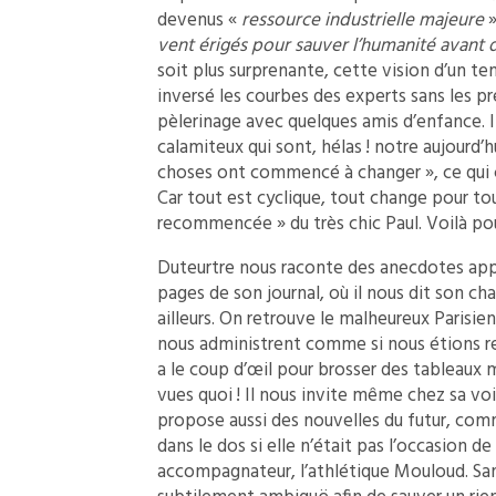
devenus «
ressource industrielle majeure
»
vent érigés pour sauver l’humanité avant 
soit plus surprenante, cette vision d’un te
inversé les courbes des experts sans les prév
pèlerinage avec quelques amis d’enfance. I
calamiteux qui sont, hélas ! notre aujourd’hui
choses ont commencé à changer », ce qui c
Car tout est cyclique, tout change pour t
recommencée » du très chic Paul. Voilà pou
Duteurtre nous raconte des anecdotes appa
pages de son journal, où il nous dit son cha
ailleurs. On retrouve le malheureux Parisi
nous administrent comme si nous étions rel
a le coup d’œil pour brosser des tableaux
vues quoi ! Il nous invite même chez sa voi
propose aussi des nouvelles du futur, comme
dans le dos si elle n’était pas l’occasion d
accompagnateur, l’athlétique Mouloud. San