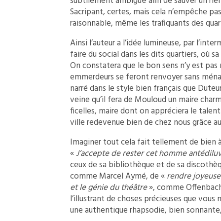
subtilement ambiguë afin de sauver un rie
Sacripant, certes, mais cela n’empêche pa
raisonnable, même les trafiquants des quart
Ainsi l’auteur a l’idée lumineuse, par l’in
faire du social dans les dits quartiers, où 
On constatera que le bon sens n’y est pa
emmerdeurs se feront renvoyer sans ménag
narré dans le style bien français que Duteur
veine qu’il fera de Mouloud un maire char
ficelles, maire dont on appréciera le talen
ville redevenue bien de chez nous grâce aux
Imaginer tout cela fait tellement de bien 
«
J’accepte de rester cet homme antédiluvie
ceux de sa bibliothèque et de sa discothè
comme Marcel Aymé, de «
rendre joyeuses
et le génie du théâtre
», comme Offenbach.
l’illustrant de choses précieuses que vous 
une authentique rhapsodie, bien sonnante,