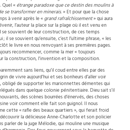
. Quel «
étrange paradoxe que ce destin des moulins à
de se transformer en minerais
. » Et pour que la chose
mps à venir après le «
grand rafraîchissement
» qui aura
enir, l’auteur la place sur la plage où il est venu en
l se souvient de leur construction, de ces temps
 ; il se souvient qu’ensuite, c’est l’ultime phrase, « les
lôt le livre en nous renvoyant à ses premières pages.
oujours recommencer, comme la mer « toujours
r la construction, l’invention et la composition.
remment sans liens, qu’il coud entre elles par des
grin de vivre aujourd’hui et ses bonheurs d’aller voir
en, obligé de supporter les marionnettes démentes qui
égués dans quelque colonie pénitentiaire. Dieu sait s’il
 mouvants, des scènes bourrées d’énervés, des choses
sine voir comment elle fait son guignol. Il nous
 cette « rafle des beaux quartiers », qui ferait froid
e découvrir la délicieuse Anne-Charlotte et son policier
s parler de la juge Mélodie, qui mouline une musique