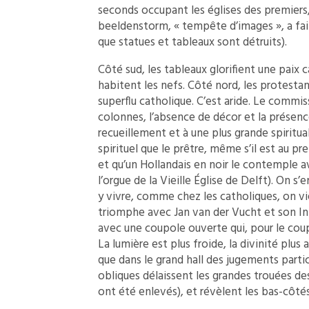
seconds occupant les églises des premiers, 
beeldenstorm, « tempête d’images », a fa
que statues et tableaux sont détruits).
Côté sud, les tableaux glorifient une paix
habitent les nefs. Côté nord, les protesta
superflu catholique. C’est aride. Le commis
colonnes, l’absence de décor et la présen
recueillement et à une plus grande spiritu
spirituel que le prêtre, même s’il est au pre
et qu’un Hollandais en noir le contemple a
l’orgue de la Vieille Église de Delft). On 
y vivre, comme chez les catholiques, on vi
triomphe avec Jan van der Vucht et son Int
avec une coupole ouverte qui, pour le coup
La lumière est plus froide, la divinité plu
que dans le grand hall des jugements particu
obliques délaissent les grandes trouées des
ont été enlevés), et révèlent les bas-côtés