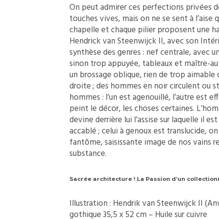
On peut admirer ces perfections privées de
touches vives, mais on ne se sent à l’aise 
chapelle et chaque pilier proposent une hal
Hendrick van Steenwijck II, avec son Intér
synthèse des genres : nef centrale, avec un
sinon trop appuyée, tableaux et maître-aute
un brossage oblique, rien de trop aimable d
droite ; des hommes en noir circulent ou st
hommes : l’un est agenouillé, l’autre est ef
peint le décor, les choses certaines. L’hom
devine derrière lui l’assise sur laquelle i
accablé ; celui à genoux est translucide, on 
fantôme, saisissante image de nos vains re
substance.
Sacrée architecture ! La Passion d’un collection
Illustration : Hendrik van Steenwijck II (An
gothique 35,5 x 52 cm – Huile sur cuivre