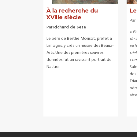
À la recherche du
Le
XVIIIe siècle
Par
Par
Richard de Seze
«
Pe
Le père de Berthe Morisot, préfet à
de s
Limoges, y créa un musée des Beaux-
virt
Arts. Une des premières œuvres
réel
données fut un ravissant portrait de
com
Nattier.
Sal
des
Tria
pèr
abso