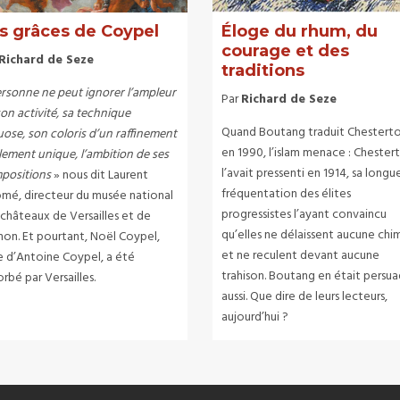
s grâces de Coypel
Éloge du rhum, du
courage et des
Richard de Seze
traditions
rsonne ne peut ignorer l’ampleur
Par
Richard de Seze
on activité, sa technique
Quand Boutang traduit Chesterto
uose, son coloris d’un raffinement
en 1990, l’islam menace : Chester
lement unique, l’ambition de ses
l’avait pressenti en 1914, sa longu
positions
» nous dit Laurent
fréquentation des élites
omé, directeur du musée national
progressistes l’ayant convaincu
 châteaux de Versailles et de
qu’elles ne délaissent aucune chi
non. Et pourtant, Noël Coypel,
et ne reculent devant aucune
e d’Antoine Coypel, a été
trahison. Boutang en était persu
rbé par Versailles.
aussi. Que dire de leurs lecteurs,
aujourd’hui ?