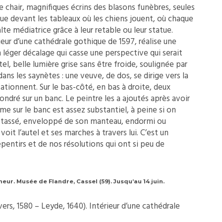
 chair, magnifiques écrins des blasons funèbres, seules
que devant les tableaux où les chiens jouent, où chaque
te médiatrice grâce à leur retable ou leur statue.
ieur d’une cathédrale gothique de 1597, réalise une
 léger décalage qui casse une perspective qui serait
l, belle lumière grise sans être froide, soulignée par
ans les saynètes : une veuve, de dos, se dirige vers la
ationnent. Sur le bas-côté, en bas à droite, deux
fondré sur un banc. Le peintre les a ajoutés après avoir
me sur le banc est assez substantiel, à peine si on
l est tassé, enveloppé de son manteau, endormi ou
voit l’autel et ses marches à travers lui. C’est un
pentirs et de nos résolutions qui ont si peu de
neur. Musée de Flandre, Cassel (59). Jusqu’au 14 juin.
vers, 1580 – Leyde, 1640). Intérieur d’une cathédrale