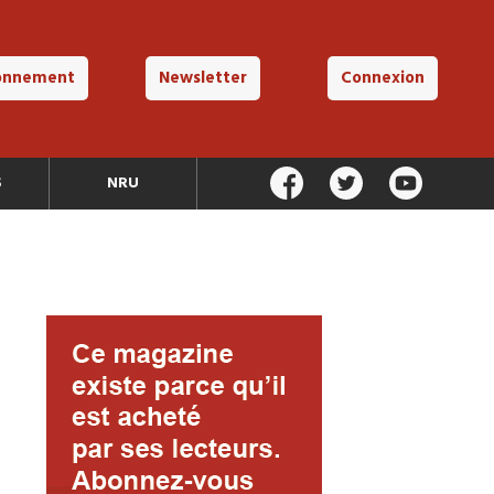
onnement
Newsletter
Connexion
S
NRU