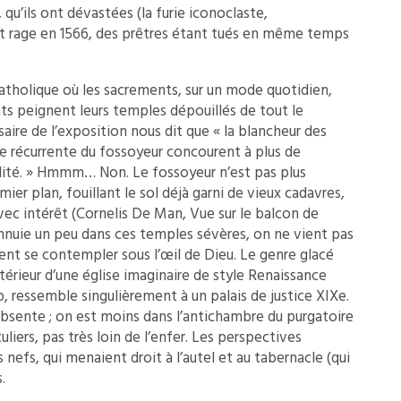
qu’ils ont dévastées (la furie iconoclaste,
it rage en 1566, des prêtres étant tués en même temps
 catholique où les sacrements, sur un mode quotidien,
nts peignent leurs temples dépouillés de tout le
saire de l’exposition nous dit que « la blancheur des
ce récurrente du fossoyeur concourent à plus de
alité. » Hmmm… Non. Le fossoyeur n’est pas plus
mier plan, fouillant le sol déjà garni de vieux cadavres,
vec intérêt (Cornelis De Man, Vue sur le balcon de
s’ennuie un peu dans ces temples sévères, on ne vient pas
ent se contempler sous l’œil de Dieu. Le genre glacé
érieur d’une église imaginaire de style Renaissance
, ressemble singulièrement à un palais de justice XIXe.
s absente ; on est moins dans l’antichambre du purgatoire
liers, pas très loin de l’enfer. Les perspectives
 nefs, qui menaient droit à l’autel et au tabernacle (qui
.