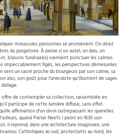
elques minuscules personnes se promènent. On dirait
res du purgatoire. À peine si un autel, un dais, un
iit, blasons funéraires) viennent ponctuer les calmes
ues impeccablement figés, les perspectives démesurées
n sent un sacré proche du bourgeois par son calme, sa
on aloi, son goût pour l’anecdote qu’illustrent de sages
dallage.
s offre de contempler sa collection, rassemblée en
u’il participe de cette lumière diffuse, sans effet
uille affirmation d’un divin outrepassant les querelles
’ailleurs, quand Pieter Neefs I peint en 1636 son
on, il reprend, dans une architecture imaginaire, une
évanoui. Catholiques au sud, protestants au nord, les