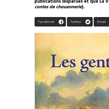
publications disparues et que La 
contes de chouannerie
).
Facebook
Twitter
Email