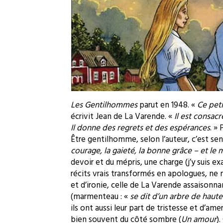
Les Gentilhommes
parut en 1948. «
Ce peti
écrivit Jean de La Varende. «
Il est consacr
Il donne des regrets et des espérances
. »
Être gentilhomme, selon l’auteur, c’est sen
courage, la gaieté, la bonne grâce – et le 
devoir et du mépris, une charge (j’y suis ex
récits vrais transformés en apologues, ne
et d’ironie, celle de La Varende assaisonn
(marmenteau : «
se dit d’un arbre de haute 
ils ont aussi leur part de tristesse et d’am
bien souvent du côté sombre (
Un amour
)