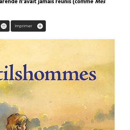
Varende n’avait jamais réunis (comme
Mes
Imprimer