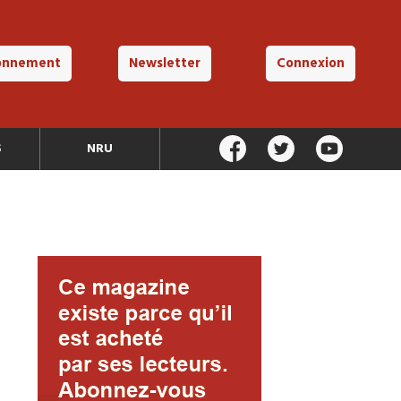
onnement
Newsletter
Connexion
S
NRU