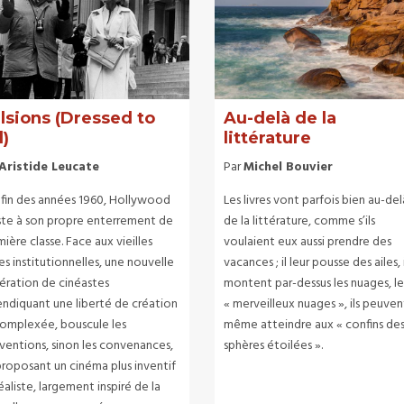
lsions (Dressed to
Au-delà de la
l)
littérature
Aristide Leucate
Par
Michel Bouvier
a fin des années 1960, Hollywood
Les livres vont parfois bien au-del
iste à son propre enterrement de
de la littérature, comme s’ils
ière classe. Face aux vieilles
voulaient eux aussi prendre des
es institutionnelles, une nouvelle
vacances ; il leur pousse des ailes, i
ération de cinéastes
montent par-dessus les nuages, le
endiquant une liberté de création
« merveilleux nuages », ils peuven
omplexée, bouscule les
même atteindre aux « confins de
ventions, sinon les convenances,
sphères étoilées ».
proposant un cinéma plus inventif
éaliste, largement inspiré de la