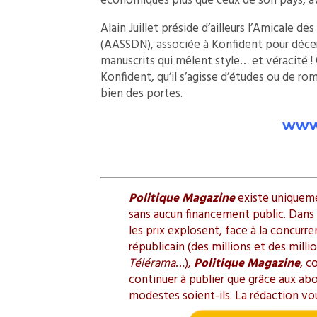
économiques plus que ceux de son pays, ave
Alain Juillet préside d’ailleurs l’Amicale d
(AASSDN), associée à Konfident pour déce
manuscrits qui mêlent style… et véracité !
Konfident, qu’il s’agisse d’études ou de roma
bien des portes.
www.
Politique Magazine
existe uniquemen
sans aucun financement public. Dans l
les prix explosent, face à la concurr
républicain (des millions et des mill
Télérama
…),
Politique Magazine
, c
continuer à publier que grâce aux ab
modestes soient-ils. La rédaction vo