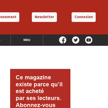
onnement
Newsletter
Connexion
S
NRU