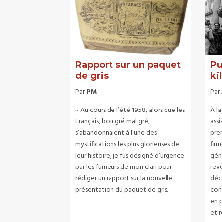
Rapport sur un paquet
Pu
de gris
kil
Par
PM
Par
« Au cours de l’été 1958, alors que les
À l
Français, bon gré mal gré,
ass
s’abandonnaient à l’une des
prem
mystifications les plus glorieuses de
firm
leur histoire, je fus désigné d’urgence
gén
par les fumeurs de mon clan pour
rev
rédiger un rapport sur la nouvelle
déc
présentation du paquet de gris.
con
en 
et r