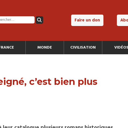
Faire un don
Ab
FRANCE
MONDE
CIVILISATION
VIDÉO
eigné, c’est bien plus
à leur catalogue plusieurs romans historiques