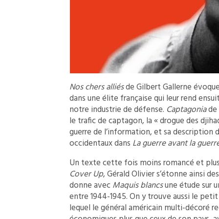
Nos chers alliés
de Gilbert Gallerne évoque 
dans une élite française qui leur rend ensu
notre industrie de défense.
Captagonia
de 
le trafic de captagon, la « drogue des djiha
guerre de l’information, et sa description 
occidentaux dans
La guerre avant la guerr
Un texte cette fois moins romancé et plus
Cover Up
, Gérald Olivier s’étonne ainsi d
donne avec
Maquis blancs
une étude sur un
entre 1944-1945. On y trouve aussi le peti
lequel le général américain multi-décoré reg