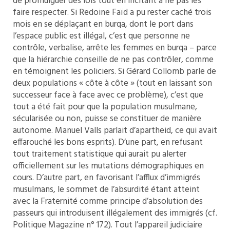
de promulguer des lois tout en incitant à ne pas les
faire respecter. Si Redoine Faïd a pu rester caché trois
mois en se déplaçant en burqa, dont le port dans
l’espace public est illégal, c’est que personne ne
contrôle, verbalise, arrête les femmes en burqa – parce
que la hiérarchie conseille de ne pas contrôler, comme
en témoignent les policiers. Si Gérard Collomb parle de
deux populations « côte à côte » (tout en laissant son
successeur face à face avec ce problème), c’est que
tout a été fait pour que la population musulmane,
sécularisée ou non, puisse se constituer de manière
autonome. Manuel Valls parlait d’apartheid, ce qui avait
effarouché les bons esprits). D’une part, en refusant
tout traitement statistique qui aurait pu alerter
officiellement sur les mutations démographiques en
cours. D’autre part, en favorisant l’afflux d’immigrés
musulmans, le sommet de l’absurdité étant atteint
avec la Fraternité comme principe d’absolution des
passeurs qui introduisent illégalement des immigrés (cf.
Politique Magazine n° 172). Tout l’appareil judiciaire