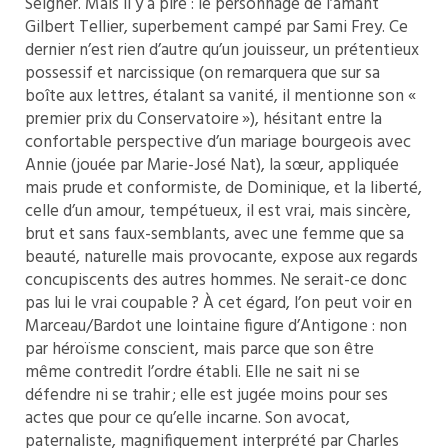
Seigner. Mais il y a pire : le personnage de l’amant
Gilbert Tellier, superbement campé par Sami Frey. Ce
dernier n’est rien d’autre qu’un jouisseur, un prétentieux
possessif et narcissique (on remarquera que sur sa
boîte aux lettres, étalant sa vanité, il mentionne son «
premier prix du Conservatoire »), hésitant entre la
confortable perspective d’un mariage bourgeois avec
Annie (jouée par Marie-José Nat), la sœur, appliquée
mais prude et conformiste, de Dominique, et la liberté,
celle d’un amour, tempétueux, il est vrai, mais sincère,
brut et sans faux-semblants, avec une femme que sa
beauté, naturelle mais provocante, expose aux regards
concupiscents des autres hommes. Ne serait-ce donc
pas lui le vrai coupable ? À cet égard, l’on peut voir en
Marceau/Bardot une lointaine figure d’Antigone : non
par héroïsme conscient, mais parce que son être
même contredit l’ordre établi. Elle ne sait ni se
défendre ni se trahir ; elle est jugée moins pour ses
actes que pour ce qu’elle incarne. Son avocat,
paternaliste, magnifiquement interprété par Charles