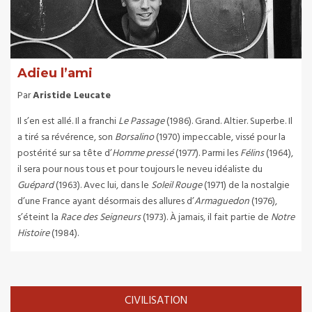
Adieu l’ami
Par
Aristide Leucate
Il s’en est allé. Il a franchi
Le Passage
(1986). Grand. Altier. Superbe. Il
a tiré sa révérence, son
Borsalino
(1970) impeccable, vissé pour la
postérité sur sa tête d’
Homme pressé
(1977). Parmi les
Félins
(1964),
il sera pour nous tous et pour toujours le neveu idéaliste du
Guépard
(1963). Avec lui, dans le
Soleil Rouge
(1971) de la nostalgie
d’une France ayant désormais des allures d’
Armaguedon
(1976),
s’éteint la
Race des Seigneurs
(1973). À jamais, il fait partie de
Notre
Histoire
(1984).
CIVILISATION