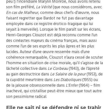
peu !) l’incendiaire Marylin Monroe, nous avons retenu
son film préféré,
La Vérité
(que nous considérons, avec
En cas de Malheur
, comme deux chefs-d’œuvre, nous
faisant regretter que Bardot ne fut pas davantage
employée dans ce registre érotico-tragique qui lui
seyait à merveille). Lorsque le film paraît sur les écrans,
Henri-Georges Clouzot est déjà reconnu comme l’un
des cinéastes majeurs du cinéma français, mais aussi
comme l’un de ses esprits les plus âpres et les plus
lucides. Auteur d’une œuvre resserrée mais d’une
cohérence remarquable, Clouzot n’aura cessé de scruter
l’homme en situation de crise morale, qu’il s’agisse de la
lâcheté collective dans
Le Corbeau
(1943), de l’âpreté
au gain destructrice dans
Le Salaire de la peur
(1953), de
la cupidité meurtrière dans
Les Diaboliques
(1955) ou
de la jalousie obsessionnelle dans
L’Enfer
(1964) – film
inachevé, qui cristallise peut-être mieux que tout autre
son pessimisme radical.
Elle ne sait ni se défendre ni se trahir