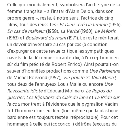
Celle qui, mondialement, symbolisera l’archétype de la
femme française – à l’instar d’Alain Delon, dans son
propre genre –, reste, à notre sens, l’actrice de cinq
films, tous des réussites :
Et Dieu…créa la femme
(1956),
En cas de malheur
(1958),
La Vérité
(1960),
Le Mépris
(1963) et
Boulevard du rhum
(1971). Le reste mériterait
un devoir d’inventaire au cas par cas (à condition
d’expurger de cette revue critique les sympathiques
navets de la décennie soixante-dix, à l’exception bien
sûr du film précité de Robert Enrico). Ainsi pourrait-on
sauver d’honnêtes productions comme
Une Parisienne
de Michel Boisrond (1957),
Vie privée
et
Viva Maria !
,
tous deux de l’ennuyeux Louis Malle ou encore
Une
Ravissante idiote
d’Edouard Molinaro.
Le Repos du
guerrier
,
Les Bijoutiers du Clair de lune
et
La Bride sur
le cou
montrent à l’évidence que le pygmalion Vadim
fut l’homme d’un seul film (lors même que la plastique
bardienne est toujours restée irréprochable). Pour cet
hommage à celle qui (cocorico !) détrôna (excusez du