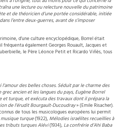
ment à l’origine, tout au moins pour ce qui concerne la
traîna une lecture ou relecture nouvelle du patrimoine
ète et de théoricien d’une portée considérable, initiée
 dans l’entre deux-guerres, avant de s’imposer
rimoine, d’une culture encyclopédique, Borrel était
 il fréquenta également Georges Rouault, Jacques et
uberbielle, le Père Léonce Petit et Ricardo Viñès, tous
ui l’amour des belles choses. Séduit par le charme des
 grec ancien et les langues du pays, Eugène Borrel
et turque, et exécuta des travaux dont il prépara la
ention de l’érudit Bourgault-Ducoudray
» (Emile Risacher).
connus de tous les musicologues européens lui permit
 musique turque
(1922),
Mélodies israélites recueillies à
es tributs turques Alévi
(1934),
La confrérie d’Ahi Baba