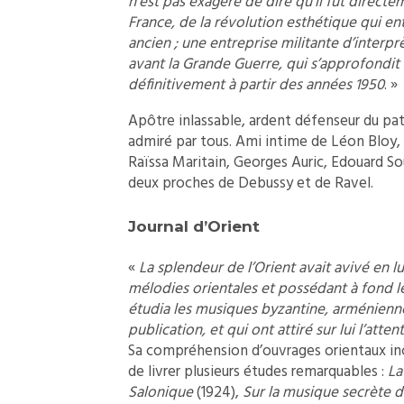
n’est pas exagéré de dire qu’il fut directe
France, de la révolution esthétique qui en
ancien ; une entreprise militante d’interpr
avant la Grande Guerre, qui s’approfondit
définitivement à partir des années 1950
. »
Apôtre inlassable, ardent défenseur du pat
admiré par tous. Ami intime de Léon Bloy,
Raïssa Maritain, Georges Auric, Edouard So
deux proches de Debussy et de Ravel.
Journal d’Orient
«
La splendeur de l’Orient avait avivé en l
mélodies orientales et possédant à fond le
étudia les musiques byzantine, arménienne 
publication, et qui ont attiré sur lui l’att
Sa compréhension d’ouvrages orientaux in
de livrer plusieurs études remarquables :
La
Salonique
(1924),
Sur la musique secrète d