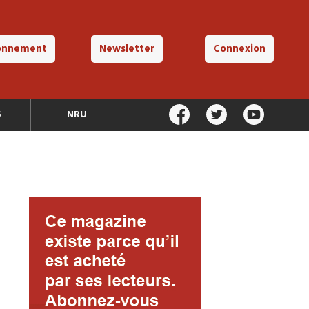
onnement
Newsletter
Connexion
S
NRU