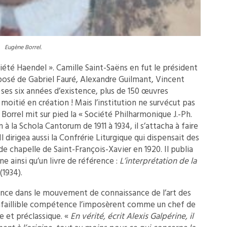
Eugène Borrel.
ciété Haendel ». Camille Saint-Saëns en fut le président
posé de Gabriel Fauré, Alexandre Guilmant, Vincent
 ses six années d’existence, plus de 150 œuvres
moitié en création ! Mais l’institution ne survécut pas
e Borrel mit sur pied la « Société Philharmonique J.-Ph.
à la Schola Cantorum de 1911 à 1934, il s’attacha à faire
Il dirigea aussi la Confrérie Liturgique qui dispensait des
 chapelle de Saint-François-Xavier en 1920. Il publia
e ainsi qu’un livre de référence :
L’interprétation de la
(1934).
ance dans le mouvement de connaissance de l’art des
infaillible compétence l’imposèrent comme un chef de
e et préclassique. «
En vérité, écrit Alexis Galpérine, il