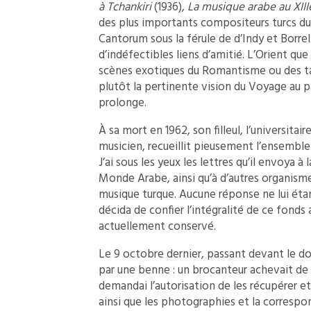
à Tchankiri
(1936),
La musique arabe au XIII
des plus importants compositeurs turcs du X
Cantorum sous la férule de d’Indy et Borrel
d’indéfectibles liens d’amitié. L’Orient que
scènes exotiques du Romantisme ou des tab
plutôt la pertinente vision du Voyage au p
prolonge.
À sa mort en 1962, son filleul, l’universitai
musicien, recueillit pieusement l’ensemble 
J’ai sous les yeux les lettres qu’il envoya à
Monde Arabe, ainsi qu’à d’autres organismes
musique turque. Aucune réponse ne lui étant
décida de confier l’intégralité de ce fonds
actuellement conservé.
Le 9 octobre dernier, passant devant le do
par une benne : un brocanteur achevait de 
demandai l’autorisation de les récupérer e
ainsi que les photographies et la correspo