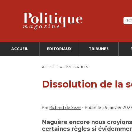
ACCUEIL
EDITORIAUX
TRIBUNES
»
ACCUEIL
CIVILISATION
Dissolution de la 
Par
Richard de Seze
- Publié le 29 janvier 202
Naguère encore nous croyions 
certaines règles si évidemme