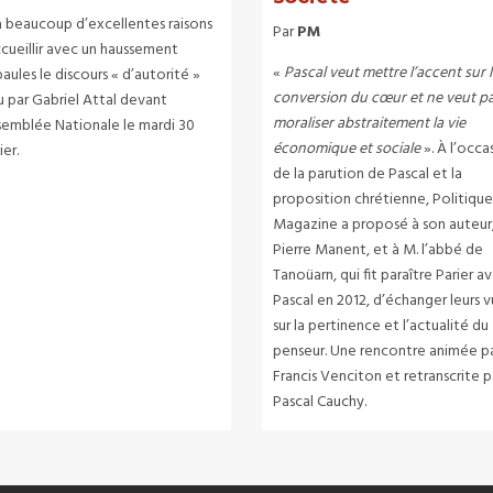
 a beaucoup d’excellentes raisons
Par
PM
ccueillir avec un haussement
«
Pascal veut mettre l’accent sur 
aules le discours « d’autorité »
conversion du cœur et ne veut p
u par Gabriel Attal devant
moraliser abstraitement la vie
ssemblée Nationale le mardi 30
économique et sociale
». À l’occa
ier.
de la parution de Pascal et la
proposition chrétienne, Politiqu
Magazine a proposé à son auteur
Pierre Manent, et à M. l’abbé de
Tanoüarn, qui fit paraître Parier a
Pascal en 2012, d’échanger leurs 
sur la pertinence et l’actualité du
penseur. Une rencontre animée p
Francis Venciton et retranscrite p
Pascal Cauchy.