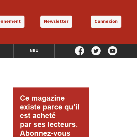
onnement
Newsletter
Connexion
S
NRU