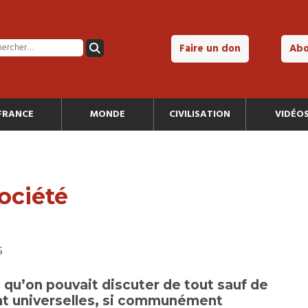
Faire un don
Ab
FRANCE
MONDE
CIVILISATION
VIDÉO
société
5
qu’on pouvait discuter de tout sauf de
nt universelles, si communément