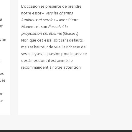
L’occasion se présente de prendre
notre essor «
vers les champs
la
lumineux et sereins
» avec Pierre
as
Manent et son
Pascal et la
proposition chrétienne
(Grasset).
sion
Non que cet essai soit sans défauts,
mais sa hauteur de vue, la richesse de
e
ses analyses, la passion pour le service
,
des âmes dont il est animé, le
recommandent à notre attention.
vec
vues
ar
ar