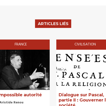
ARTICLES LIÉS
FRANCE
CIVILISATION
impossible autorité
Dialogue sur Pascal,
partie II : Gouverner 
Aristide Renou
société