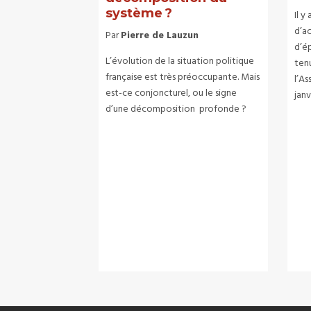
système ?
Il y
d’a
Par
Pierre de Lauzun
d’ép
L’évolution de la situation politique
ten
française est très préoccupante. Mais
l’A
est-ce conjoncturel, ou le signe
janv
d’une décomposition profonde ?