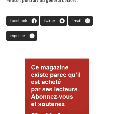
Photo : portrait du général Leclerc.
Facebook
Twitter
Email
Imprimer