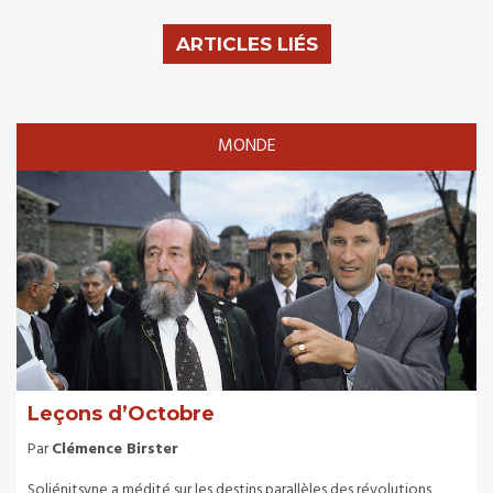
ARTICLES LIÉS
MONDE
Leçons d’Octobre
Par
Clémence Birster
Soljénitsyne a médité sur les destins parallèles des révolutions