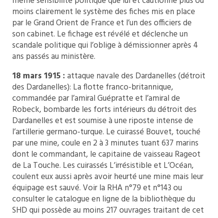
même sensibilité politique que lui et cautionne plus ou
moins clairement le système des fiches mis en place
par le Grand Orient de France et l’un des officiers de
son cabinet. Le fichage est révélé et déclenche un
scandale politique qui l’oblige à démissionner après 4
ans passés au ministère.
18 mars 1915 :
attaque navale des Dardanelles (détroit
des Dardanelles): La flotte franco-britannique,
commandée par l’amiral Guépratte et l’amiral de
Robeck, bombarde les forts intérieurs du détroit des
Dardanelles et est soumise à une riposte intense de
l’artillerie germano-turque. Le cuirassé Bouvet, touché
par une mine, coule en 2 à 3 minutes tuant 637 marins
dont le commandant, le capitaine de vaisseau Rageot
de La Touche. Les cuirassés L’irrésistible et L’Océan,
coulent eux aussi après avoir heurté une mine mais leur
équipage est sauvé. Voir la RHA n°79 et n°143 ou
consulter le catalogue en ligne de la bibliothèque du
SHD qui possède au moins 217 ouvrages traitant de cet