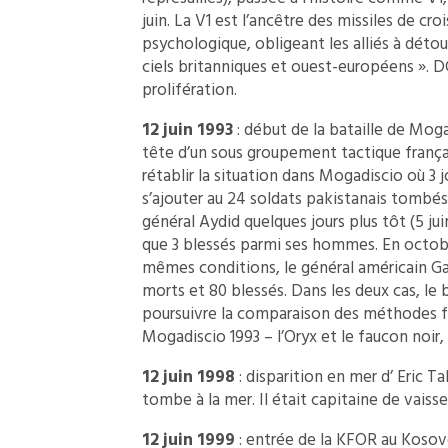
juin. La V1 est l’ancêtre des missiles de cr
psychologique, obligeant les alliés à dét
ciels britanniques et ouest-européens ». 
prolifération.
12 juin 1993
: début de la bataille de Moga
tête d’un sous groupement tactique frança
rétablir la situation dans Mogadiscio où 3 
s’ajouter au 24 soldats pakistanais tomb
général Aydid quelques jours plus tôt (5 jui
que 3 blessés parmi ses hommes. En octobr
mêmes conditions, le général américain G
morts et 80 blessés. Dans les deux cas, le
poursuivre la comparaison des méthodes fran
Mogadiscio 1993 – l’Oryx et le faucon noir, 
12 juin 1998
: disparition en mer d’ Eric Tab
tombe à la mer. Il était capitaine de vaiss
12 juin 1999
: entrée de la KFOR au Kosov