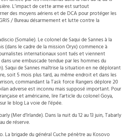
oisière. L’impact de cette arme est surtout
ourner des moyens aériens et de DCA pour protéger les
DGRIS / Bureau désarmement et lutte contre la
discio (Somalie). Le colonel de Saqui de Sannes à la
is (dans le cadre de la mission Oryx) commence à
journalistes internationaux sont tués et viennent
és dans une embuscade tendue par les hommes du
n). Saqui de Sannes maîtrise la situation en ne déplorant
e, soit 5 mois plus tard, au même endroit et dans les
arrison, commandant la Task force Rangers déplore 20
 bilan adverse est inconnu mais supposé important. Pour
çaise et américaine, lire l’article du colonel Goya,
sur le blog La voie de l’épée.
arly (Mer d’Irlande). Dans la nuit du 12 au 13 juin, Tabarly
eau de réserve.
o. La brigade du général Cuche pénètre au Kosovo