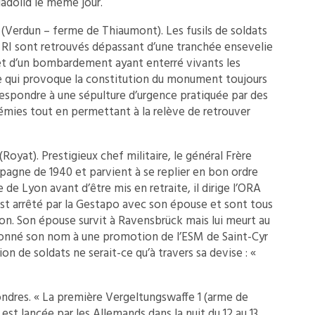
ladolid le même jour.
 (Verdun – ferme de Thiaumont). Les fusils de soldats
I sont retrouvés dépassant d’une tranchée ensevelie
ffet d’un bombardement ayant enterré vivants les
se qui provoque la constitution du monument toujours
respondre à une sépulture d’urgence pratiquée par des
démies tout en permettant à la relève de retrouver
(Royat). Prestigieux chef militaire, le général Frère
agne de 1940 et parvient à se replier en bon ordre
e de Lyon avant d’être mis en retraite, il dirige l’ORA
 est arrêté par la Gestapo avec son épouse et sont tous
n. Son épouse survit à Ravensbrück mais lui meurt au
a donné son nom à une promotion de l’ESM de Saint-Cyr
on de soldats ne serait-ce qu’à travers sa devise : «
ondres. « La première Vergeltungswaffe 1 (arme de
 est lancée par les Allemands dans la nuit du 12 au 13