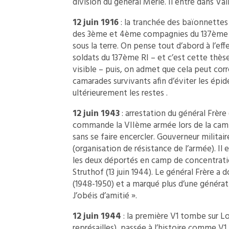
division du général Merle. Il entre dans Val
12 juin 1916
: la tranchée des baïonnettes
des 3ème et 4ème compagnies du 137ème R
sous la terre. On pense tout d’abord à l’e
soldats du 137ème RI – et c’est cette thè
visible – puis, on admet que cela peut cor
camarades survivants afin d’éviter les épi
ultérieurement les restes .
12 juin 1943
: arrestation du général Frère 
commande la VIIème armée lors de la camp
sans se faire encercler. Gouverneur militair
(organisation de résistance de l’armée). Il
les deux déportés en camp de concentratio
Struthof (13 juin 1944). Le général Frère 
(1948-1950) et a marqué plus d’une générati
J’obéis d’amitié ».
12 juin 1944
: la première V1 tombe sur L
représailles), passée à l’histoire comme V1,