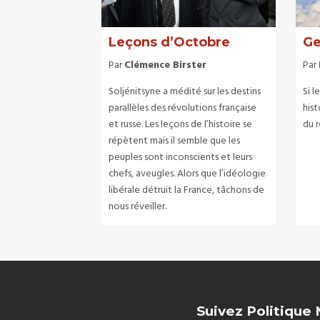
Leçons d’Octobre
Ge
Par
Clémence Birster
Par
Soljénitsyne a médité sur les destins
Si l
parallèles des révolutions française
hist
et russe. Les leçons de l’histoire se
du 
répètent mais il semble que les
peuples sont inconscients et leurs
chefs, aveugles. Alors que l’idéologie
libérale détruit la France, tâchons de
nous réveiller.
Suivez Politique