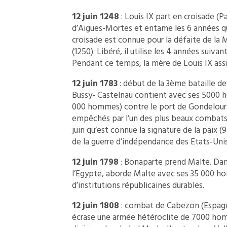
12 juin 1248
: Louis IX part en croisade (Pa
d’Aigues-Mortes et entame les 6 années qu’
croisade est connue pour la défaite de la 
(1250). Libéré, il utilise les 4 années suiv
Pendant ce temps, la mère de Louis IX assu
12 juin 1783
: début de la 3ème bataille d
Bussy- Castelnau contient avec ses 5000 h
000 hommes) contre le port de Gondelour.
empêchés par l’un des plus beaux combats na
juin qu’est connue la signature de la paix (
de la guerre d’indépendance des Etats-Unis
12 juin 1798
: Bonaparte prend Malte. Dans
l’Egypte, aborde Malte avec ses 35 000 homm
d’institutions républicaines durables.
12 juin 1808
: combat de Cabezon (Espagne
écrase une armée hétéroclite de 7000 hom