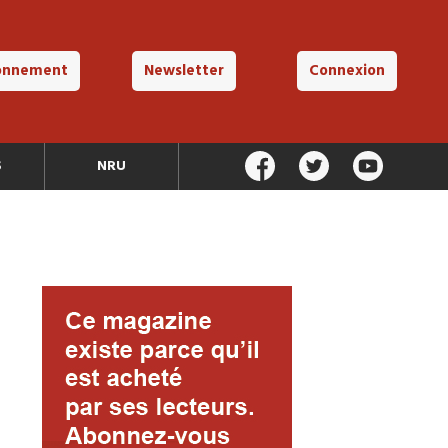
onnement
Newsletter
Connexion
S
NRU