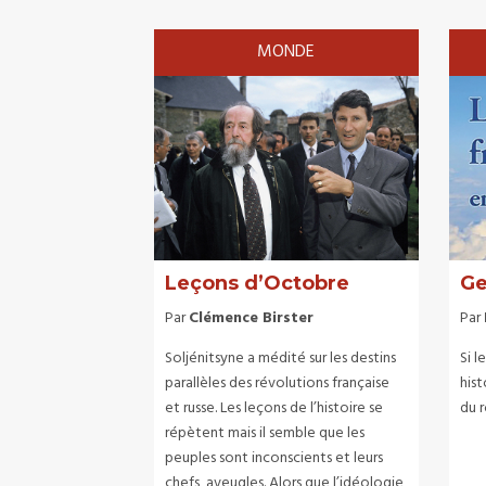
MONDE
Leçons d’Octobre
Ge
Par
Clémence Birster
Par
Soljénitsyne a médité sur les destins
Si l
parallèles des révolutions française
hist
et russe. Les leçons de l’histoire se
du 
répètent mais il semble que les
peuples sont inconscients et leurs
chefs, aveugles. Alors que l’idéologie