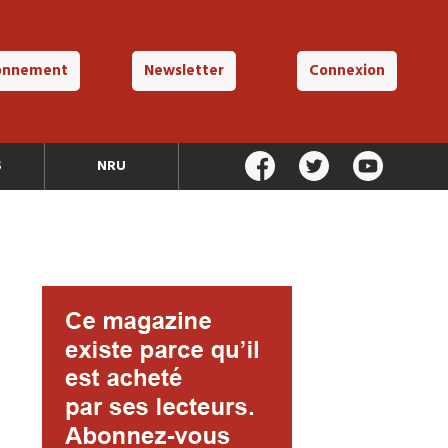
onnement
Newsletter
Connexion
S
NRU