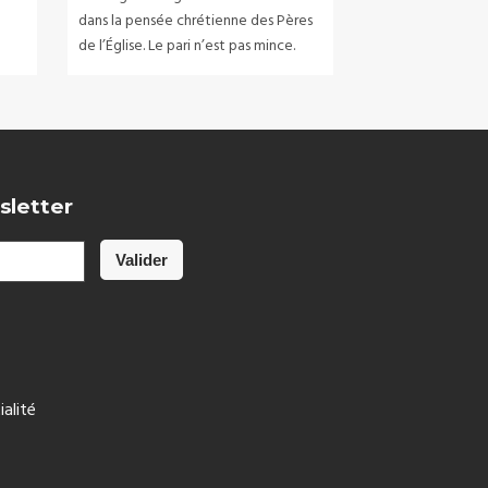
dans la pensée chrétienne des Pères
de l’Église. Le pari n’est pas mince.
sletter
ialité