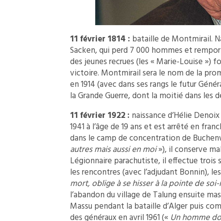
11 février 1814 :
bataille de Montmirail. N
Sacken, qui perd 7 000 hommes et rempor
des jeunes recrues (les « Marie-Louise ») 
victoire. Montmirail sera le nom de la prom
en 1914 (avec dans ses rangs le futur Géné
la Grande Guerre, dont la moitié dans les d
11 février 1922 :
naissance d’Hélie Denoix d
1941 à l’âge de 19 ans et est arrêté en fra
dans le camp de concentration de Buchenw
autres mais aussi en moi
»), il conserve mal
Légionnaire parachutiste, il effectue troi
les rencontres (avec l’adjudant Bonnin), le
mort, oblige à se hisser à la pointe de so
l’abandon du village de Talung ensuite mas
Massu pendant la bataille d’Alger puis com
des généraux en avril 1961 («
Un homme doit