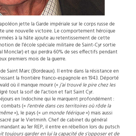
apoléon jette la Garde impériale sur le corps russe de
te une nouvelle victoire. Le comportement héroïque
formées à la hâte ajoute au retentissement de cette
otion de l’école spéciale militaire de Saint-Cyr sortie
ral Monclar) et qui perdra 60% de ses effectifs pendant
eux premiers mois de la guerre.
e Saint Marc (Bordeaux). Il entre dans la résistance en
nchissant la frontière franco-espagnole en 1943. Déporté
ald où il manque mourir («
j’ai trouvé le pire chez les
gré tout la soif de l’action et fait Saint Cyr.
s séjours en Indochine qui le marquent profondément :
s combats («
l’entrée dans ces territoires où rôde la
i-même
»), le pays («
un monde féérique
») mais aussi
sacré par le Vietminh. Chef de cabinet du général
mandant au 1er REP, il entre en rébellion lors du putsch
 toujours garder en lui la capacité de s’opposer et de