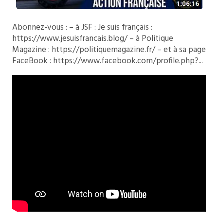
Abonnez-vous : – à JSF : Je suis français :
https://www.jesuisfrancais.blog/
– à Politique
Magazine :
https://politiquemagazine.fr/
– et à sa page
FaceBook :
https://www.facebook.com/profile.php?..
.