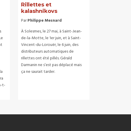
Rillettes et
kalashnikovs
Par
Philippe Mesnard
s
À Solesmes, le 27 mai, à Saint-Jean-
Le
de-la-Motte, le 1er juin, et à Saint-
nt
Vincent-du-Lorouër, le 6 juin, des
distributeurs automatiques de
rillettes ont été pillés. Gérald
Darmanin ne s’est pas déplacé mais
la
ça ne saurait tarder.
ra
a-t-