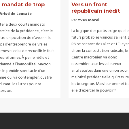
 mandat de trop
Vers un front
républicain inédit
Aristide Leucate
Par
Yves Morel
iter à deux courts mandats
La logique des partis exige que le
ercice de la présidence, c’est le
futurs probables vaincus s’allient. 
re en position de n’avoir ni le
RN se sentant des ailes et LFI aya
ps d’entreprendre de vraies
choisi la contestation radicale, le
rmes ni celui de recueillir le fruit
Centre macronien va donc
es réformes. À peine réélu et
rassembler tous les valeureux
damné à l’immobilité, Macron
antifascistes dans une union pour 
e le pénible spectacle d’un
majorité présidentielle qui rassure
me qui va contempler, quatre
les bourgeois. Mais leur permettr
durant, les luttes pour sa
elle d’exercer le pouvoir ?
ession.