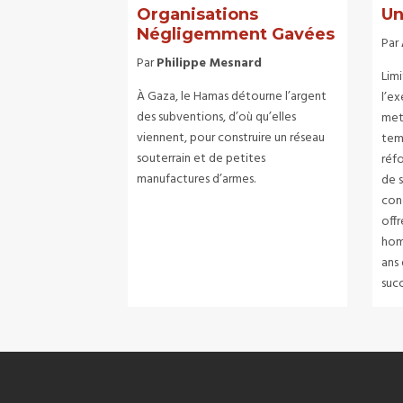
Organisations
Un
Négligemment Gavées
Par
Par
Philippe Mesnard
Lim
À Gaza, le Hamas détourne l’argent
l’ex
des subventions, d’où qu’elles
mett
viennent, pour construire un réseau
tem
souterrain et de petites
réfo
manufactures d’armes.
de s
con
offr
hom
ans 
succ