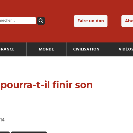
Faire un don
Ab
FRANCE
MONDE
CIVILISATION
VIDÉO
ourra-t-il finir son
014