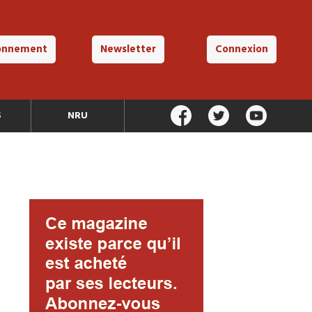
onnement
Newsletter
Connexion
S
NRU