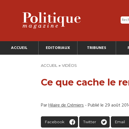
ACCUEIL
EDITORIAUX
TRIBUNES
»
ACCUEIL
VIDÉOS
Ce que cache le 
Par
Hilaire de Crémiers
- Publié le 29 août 20
Facebook
Twitter
Email