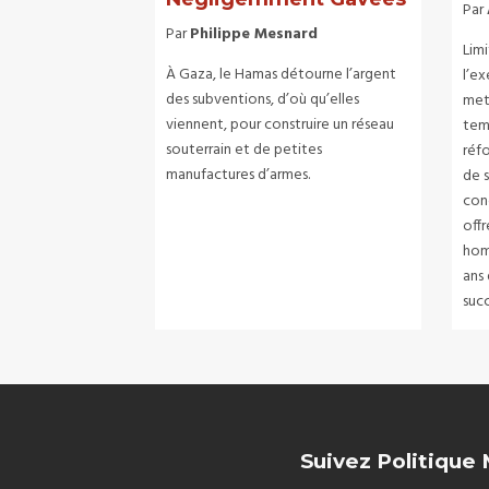
Par
Par
Philippe Mesnard
Lim
À Gaza, le Hamas détourne l’argent
l’ex
des subventions, d’où qu’elles
mett
viennent, pour construire un réseau
tem
souterrain et de petites
réfo
manufactures d’armes.
de s
con
offr
hom
ans 
succ
Suivez Politique