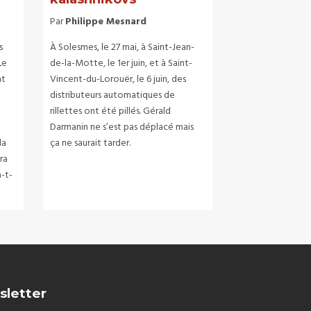
Par
Philippe Mesnard
s
À Solesmes, le 27 mai, à Saint-Jean-
Le
de-la-Motte, le 1er juin, et à Saint-
nt
Vincent-du-Lorouër, le 6 juin, des
distributeurs automatiques de
rillettes ont été pillés. Gérald
Darmanin ne s’est pas déplacé mais
la
ça ne saurait tarder.
ra
a-t-
sletter