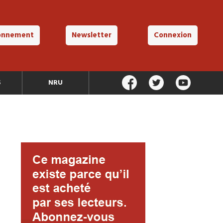
onnement
Newsletter
Connexion
S
NRU