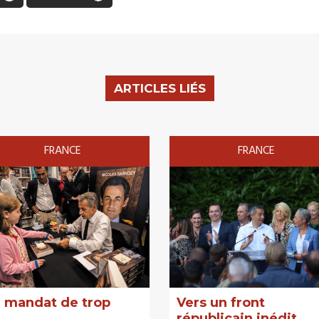
ARTICLES LIÉS
FRANCE
FRANCE
 mandat de trop
Vers un front
républicain inédit