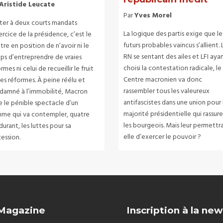
Aristide Leucate
Par
Yves Morel
iter à deux courts mandats
La logique des partis exige que le
ercice de la présidence, c’est le
futurs probables vaincus s’allient. 
re en position de n’avoir ni le
RN se sentant des ailes et LFI aya
ps d’entreprendre de vraies
choisi la contestation radicale, le
rmes ni celui de recueillir le fruit
Centre macronien va donc
es réformes. À peine réélu et
rassembler tous les valeureux
damné à l’immobilité, Macron
antifascistes dans une union pour 
e le pénible spectacle d’un
majorité présidentielle qui rassure
me qui va contempler, quatre
les bourgeois. Mais leur permettr
durant, les luttes pour sa
elle d’exercer le pouvoir ?
ession.
 Magazine
Inscription à la new