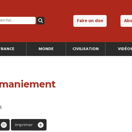
Faire un don
Ab
FRANCE
MONDE
CIVILISATION
VIDÉO
remaniement
14
Imprimer