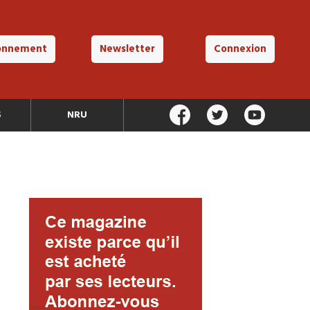
onnement
Newsletter
Connexion
S
NRU