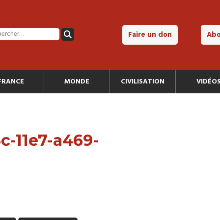
Faire un don
Ab
FRANCE
MONDE
CIVILISATION
VIDÉO
-11e7-a469-