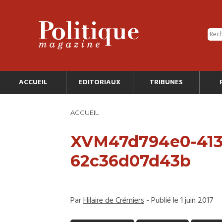
ACCUEIL
EDITORIAUX
TRIBUNES
ACCUEIL
XVM47d794e0-413c
62c36d07d43b
Par
Hilaire de Crémiers
- Publié le 1 juin 2017