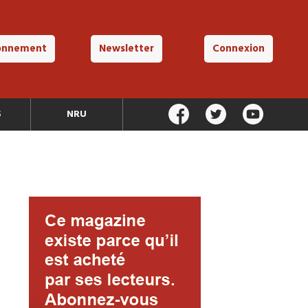
onnement
Newsletter
Connexion
S
NRU