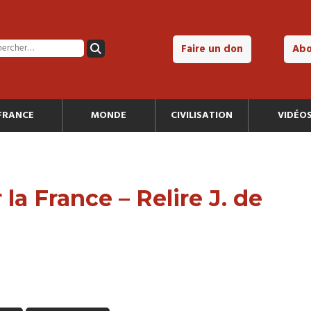
Faire un don
Ab
FRANCE
MONDE
CIVILISATION
VIDÉO
la France – Relire J. de