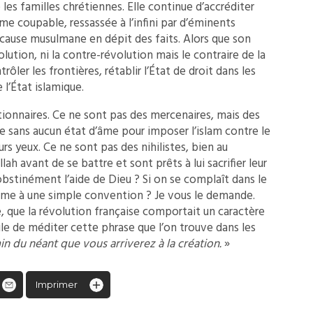
e les familles chrétiennes. Elle continue d’accréditer
isme coupable, ressassée à l’infini par d’éminents
 cause musulmane en dépit des faits. Alors que son
ution, ni la contre-révolution mais le contraire de la
ntrôler les frontières, rétablir l’État de droit dans les
 l’État islamique.
tionnaires. Ce ne sont pas des mercenaires, mais des
ce sans aucun état d’âme pour imposer l’islam contre le
rs yeux. Ce ne sont pas des nihilistes, bien au
Allah avant de se battre et sont prêts à lui sacrifier leur
bstinément l’aide de Dieu ? Si on se complaît dans le
phème à une simple convention ? Je vous le demande.
re, que la révolution française comportait un caractère
tile de méditer cette phrase que l’on trouve dans les
in du néant que vous arriverez à la création.
»
Imprimer