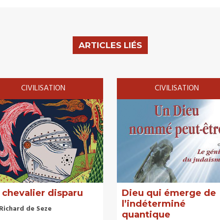
ARTICLES LIÉS
CIVILISATION
CIVILISATION
 chevalier disparu
Dieu qui émerge de
l’indéterminé
Richard de Seze
quantique