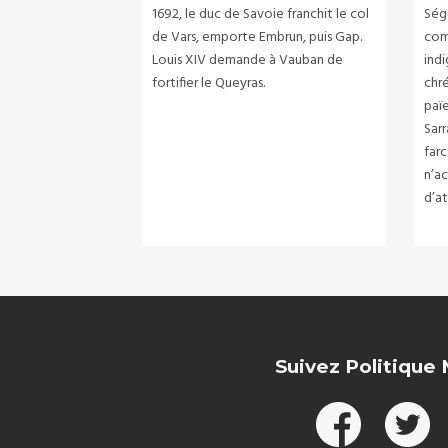
1692, le duc de Savoie franchit le col
Ségu
de Vars, emporte Embrun, puis Gap.
com
Louis XIV demande à Vauban de
indi
fortifier le Queyras.
chré
païe
Sarr
farc
n’a
d’a
Suivez Politique