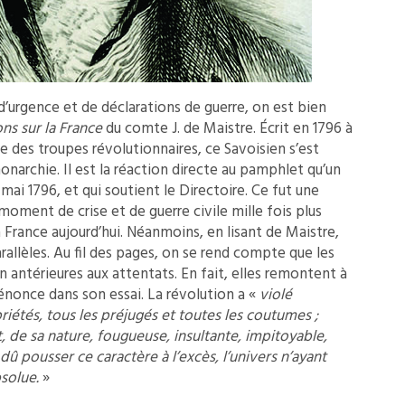
d’urgence et de déclarations de guerre, on est bien
ns sur la France
du comte J. de Maistre. Écrit en 1796 à
ée des troupes révolutionnaires, ce Savoisien s’est
monarchie. Il est la réaction directe au pamphlet qu’un
ai 1796, et qui soutient le Directoire. Ce fut une
moment de crise et de guerre civile mille fois plus
a France aujourd’hui. Néanmoins, en lisant de Maistre,
allèles. Au fil des pages, on se rend compte que les
n antérieures aux attentats. En fait, elles remontent à
énonce dans son essai. La révolution a «
violé
étés, tous les préjugés et toutes les coutumes ;
 de sa nature, fougueuse, insultante, impitoyable,
 dû pousser ce caractère à l’excès, l’univers n’ayant
bsolue.
»