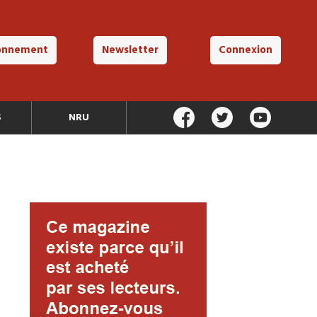
onnement
Newsletter
Connexion
S
NRU