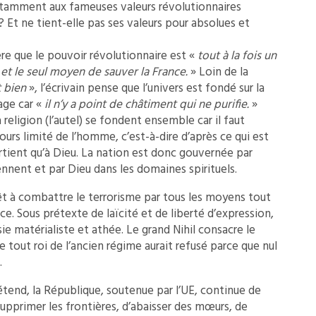
stamment aux fameuses valeurs révolutionnaires
 Et ne tient-elle pas ses valeurs pour absolues et
ère que le pouvoir révolutionnaire est «
tout à la fois un
et le seul moyen de sauver la France.
» Loin de la
t bien
», l’écrivain pense que l’univers est fondé sur la
age car «
il n’y a point de châtiment qui ne purifie.
»
a religion (l’autel) se fondent ensemble car il faut
ours limité de l’homme, c’est-à-dire d’après ce qui est
rtient qu’à Dieu. La nation est donc gouvernée par
nnent et par Dieu dans les domaines spirituels.
êt à combattre le terrorisme par tous les moyens tout
nce. Sous prétexte de laïcité et de liberté d’expression,
asie matérialiste et athée. Le grand Nihil consacre le
 tout roi de l’ancien régime aurait refusé parce que nul
.
rétend, la République, soutenue par l’UE, continue de
 supprimer les frontières, d’abaisser des mœurs, de