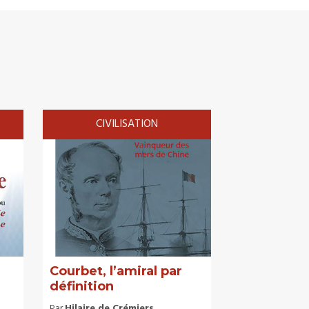
CIVILISATION
Courbet, l’amiral par
définition
Par
Hilaire de Crémiers