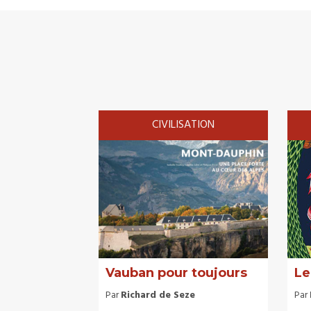
CIVILISATION
Vauban pour toujours
Le
Par
Richard de Seze
Par