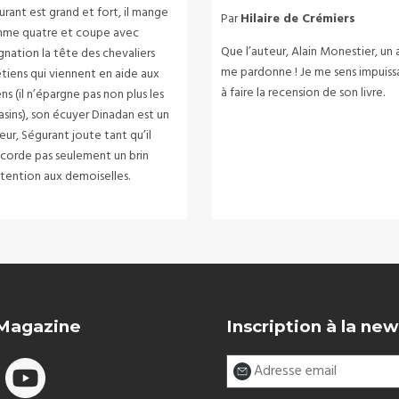
rant est grand et fort, il mange
Par
Hilaire de Crémiers
me quatre et coupe avec
Que l’auteur, Alain Monestier, un 
gnation la tête des chevaliers
me pardonne ! Je me sens impuiss
tiens qui viennent en aide aux
à faire la recension de son livre.
ns (il n’épargne pas non plus les
asins), son écuyer Dinadan est un
eur, Ségurant joute tant qu’il
ccorde pas seulement un brin
ttention aux demoiselles.
 Magazine
Inscription à la new