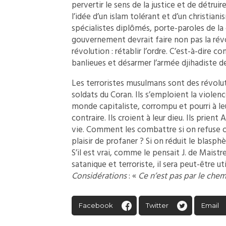
pervertir le sens de la justice et de détruir
l’idée d’un islam tolérant et d’un christian
spécialistes diplômés, porte-paroles de la
gouvernement devrait faire non pas la révol
révolution : rétablir l’ordre. C’est-à-dire co
banlieues et désarmer l’armée djihadiste de
Les terroristes musulmans sont des révolu
soldats du Coran. Ils s’emploient la violen
monde capitaliste, corrompu et pourri à leu
contraire. Ils croient à leur dieu. Ils prient 
vie. Comment les combattre si on refuse o
plaisir de profaner ? Si on réduit le blas
S’il est vrai, comme le pensait J. de Maist
satanique et terroriste, il sera peut-être u
Considérations
: «
Ce n’est pas par le chem
Facebook
Twitter
Email