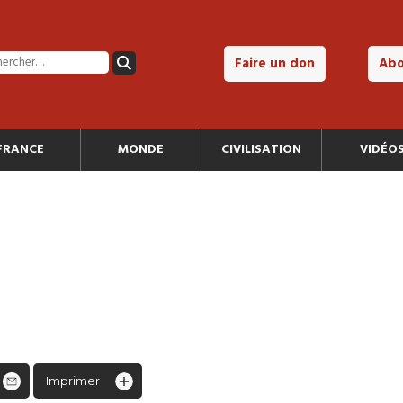
Faire un don
Ab
FRANCE
MONDE
CIVILISATION
VIDÉO
6
Imprimer