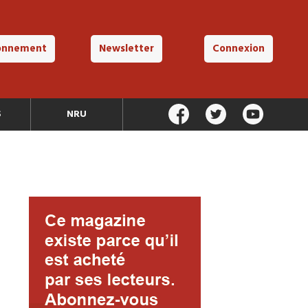
onnement
Newsletter
Connexion
S
NRU