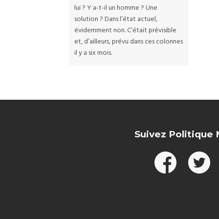
lui ? Y a-t-il un homme ? Une
solution ? Dans l’état actuel,
évidemment non. C’était prévisible
et, d’ailleurs, prévu dans ces colonnes
il y a six mois.
Suivez Politique