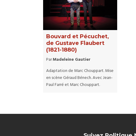
Bouvard et Pécuchet,
de Gustave Flaubert
(1821-1880)
Par
Madeleine Gautier
Adaptation de Marc Chouppart. Mise
en scène Géraud Bénech. Avec Jean-
Paul Farré et Marc Chouppart.
Suivez Politique