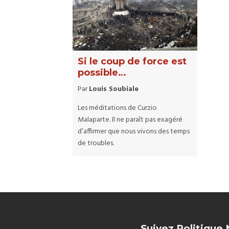
Si le coup de force est
possible…
Par
Louis Soubiale
Les méditations de Curzio
Malaparte. Il ne paraît pas exagéré
d’affirmer que nous vivons des temps
de troubles.
Suivez Politique