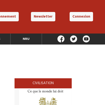
onnement
Newsletter
Connexion
S
NRU
CIVILISATION