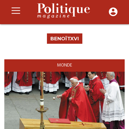
BENOÏTXVI
MONDE