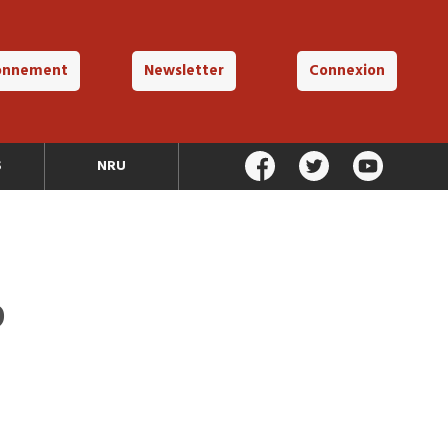
onnement
Newsletter
Connexion
S
NRU
9