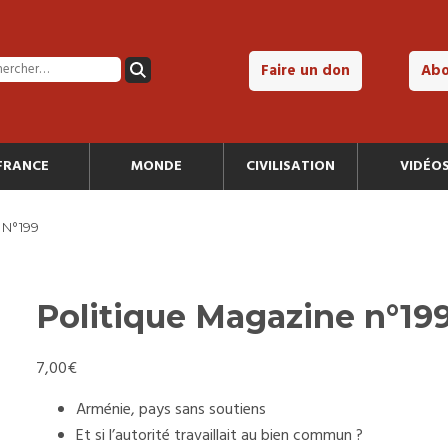
Faire un don
Ab
FRANCE
MONDE
CIVILISATION
VIDÉO
 N°199
Politique Magazine n°19
7,00
€
Arménie, pays sans soutiens
Et si l’autorité travaillait au bien commun ?