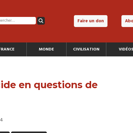
Faire un don
Ab
FRANCE
MONDE
CIVILISATION
VIDÉO
ide en questions de
14