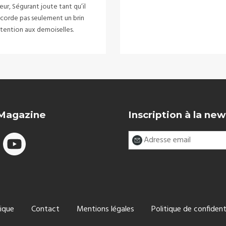
eur, Ségurant joute tant qu’il
ccorde pas seulement un brin
ttention aux demoiselles.
 Magazine
Inscription à la new
ique
Contact
Mentions légales
Politique de confident