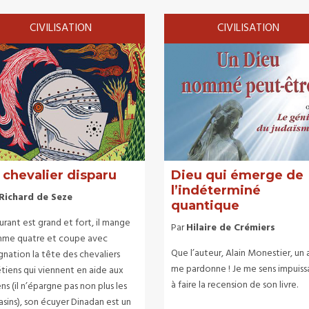
CIVILISATION
CIVILISATION
 chevalier disparu
Dieu qui émerge de
l’indéterminé
Richard de Seze
quantique
rant est grand et fort, il mange
Par
Hilaire de Crémiers
me quatre et coupe avec
Que l’auteur, Alain Monestier, un 
gnation la tête des chevaliers
me pardonne ! Je me sens impuiss
tiens qui viennent en aide aux
à faire la recension de son livre.
ns (il n’épargne pas non plus les
asins), son écuyer Dinadan est un