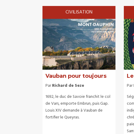
CIVILISATION
Vauban pour toujours
Le
Par
Richard de Seze
Par
1692, le duc de Savoie franchit le col
Ségu
de Vars, emporte Embrun, puis Gap.
com
Louis XIV demande à Vauban de
indi
fortifier le Queyras.
chré
païe
Sarr