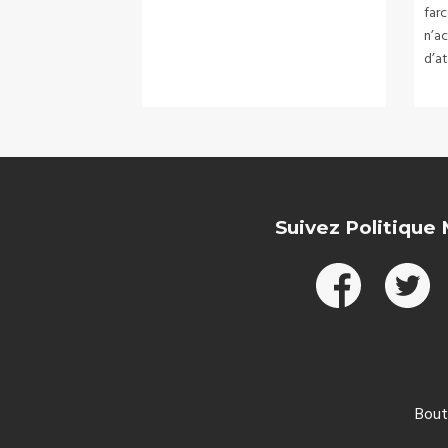
farc
n’a
d’a
Suivez Politique
Bout