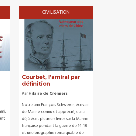
CIVILISATION
Courbet, l’amiral par
définition
Par
Hilaire de Crémiers
Notre ami François Schwerer, écrivain
ami,
de Marine connu et apprécié, qui a
ant
déjà écrit plusieurs livres sur la Marine
française pendant la guerre de 14-18
et une biographie remarquable de