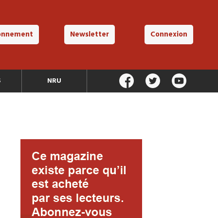
onnement
Newsletter
Connexion
S
NRU