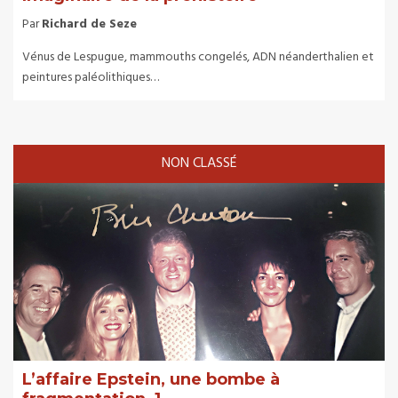
Par
Richard de Seze
Vénus de Lespugue, mammouths congelés, ADN néanderthalien et
peintures paléolithiques…
NON CLASSÉ
L’affaire Epstein, une bombe à