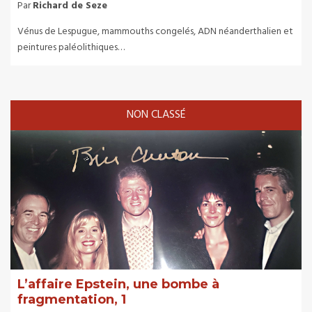
Par
Richard de Seze
Vénus de Lespugue, mammouths congelés, ADN néanderthalien et
peintures paléolithiques…
NON CLASSÉ
L’affaire Epstein, une bombe à
fragmentation, 1