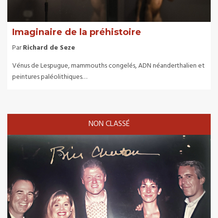
Imaginaire de la préhistoire
Par
Richard de Seze
Vénus de Lespugue, mammouths congelés, ADN néanderthalien et
peintures paléolithiques…
NON CLASSÉ