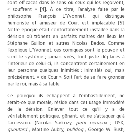
sont efficaces dans le sens où ceux qui les reçoivent,
« souffrent » [4]. À ce titre, l’analyse faite par le
philosophe François L’Yvonnet, qui distingue
humoriste et amuseur de Cour, est implacable [5].
Notre époque était confortablement installée dans la
dérision où trônent en parfaits maîtres des lieux les
Stéphane Guillon et autres Nicolas Bedos. Comme
l’explique L’Yvonnet, ces comiques sont le pouvoir et
sont le système ; jamais virés, tout juste déplacés à
l’intérieur de celui-ci, ils concentrent certainement en
leur personne quelques inimitiés ; inimitiés oui, mais
précisément, « de Cour ». Soit l’art de se faire gronder
par le roi, mais à sa table.
Ce pourquoi ils échappent à l’embastillement, ne
serait-ce que morale, réside dans cet usage immodéré
de la dérision. Enlever tout ce qu’il y a de
véritablement politique, gênant, et ne s’attaquer qu’à
l’accessoire (Nicolas Sarkozy,
petit nerveux
; DSK,
queutard
; Martine Aubry,
bulldog
; George W. Bush,