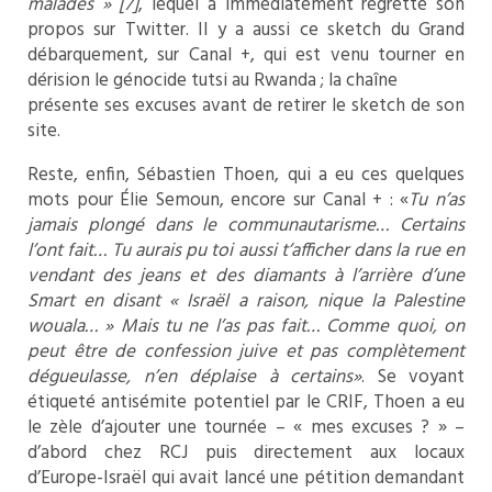
malades » [7]
, lequel a immédiatement regretté son
propos sur Twitter. Il y a aussi ce sketch du Grand
débarquement, sur Canal +, qui est venu tourner en
dérision le génocide tutsi au Rwanda ; la chaîne
présente ses excuses avant de retirer le sketch de son
site.
Reste, enfin, Sébastien Thoen, qui a eu ces quelques
mots pour Élie Semoun, encore sur Canal + : «
Tu n’as
jamais plongé dans le communautarisme… Certains
l’ont fait… Tu aurais pu toi aussi t’afficher dans la rue en
vendant des jeans et des diamants à l’arrière d’une
Smart en disant « Israël a raison, nique la Palestine
wouala… » Mais tu ne l’as pas fait… Comme quoi, on
peut être de confession juive et pas complètement
dégueulasse, n’en déplaise à certains»
. Se voyant
étiqueté antisémite potentiel par le CRIF, Thoen a eu
le zèle d’ajouter une tournée – « mes excuses ? » –
d’abord chez RCJ puis directement aux locaux
d’Europe-Israël qui avait lancé une pétition demandant