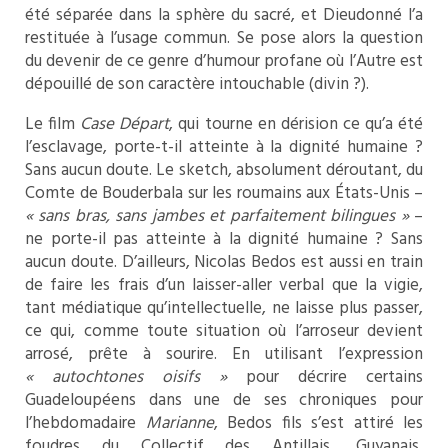
été séparée dans la sphère du sacré, et Dieudonné l’a
restituée à l’usage commun. Se pose alors la question
du devenir de ce genre d’humour profane où l’Autre est
dépouillé de son caractère intouchable (divin ?).
Le film
Case Départ
, qui tourne en dérision ce qu’a été
l’esclavage, porte-t-il atteinte à la dignité humaine ?
Sans aucun doute. Le sketch, absolument déroutant, du
Comte de Bouderbala sur les roumains aux États-Unis –
« sans bras, sans jambes et parfaitement bilingues »
–
ne porte-il pas atteinte à la dignité humaine ? Sans
aucun doute. D’ailleurs, Nicolas Bedos est aussi en train
de faire les frais d’un laisser-aller verbal que la vigie,
tant médiatique qu’intellectuelle, ne laisse plus passer,
ce qui, comme toute situation où l’arroseur devient
arrosé, prête à sourire. En utilisant l’expression
« autochtones oisifs »
pour décrire certains
Guadeloupéens dans une de ses chroniques pour
l’hebdomadaire
Marianne
, Bedos fils s’est attiré les
foudres du Collectif des Antillais, Guyanais,