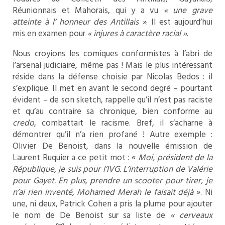
Réunionnais et Mahorais, qui y a vu
« une grave
atteinte à l’ honneur des Antillais »
. Il est aujourd’hui
mis en examen pour
« injures à caractère racial »
.
Nous croyions les comiques conformistes à l’abri de
l’arsenal judiciaire, même pas ! Mais le plus intéressant
réside dans la défense choisie par Nicolas Bedos : il
s’explique. Il met en avant le second degré – pourtant
évident – de son sketch, rappelle qu’il n’est pas raciste
et qu’au contraire sa chronique, bien conforme au
credo
, combattait le racisme. Bref, il s’acharne à
démontrer qu’il n’a rien profané ! Autre exemple :
Olivier De Benoist, dans la nouvelle émission de
Laurent Ruquier a ce petit mot : «
Moi, président de la
République, je suis pour l’IVG. L’interruption de Valérie
pour Gayet.
En plus, prendre un scooter pour tirer, je
n’ai rien inventé, Mohamed Merah le faisait déjà
». Ni
une, ni deux, Patrick Cohen a pris la plume pour ajouter
le nom de De Benoist sur sa liste de
« cerveaux