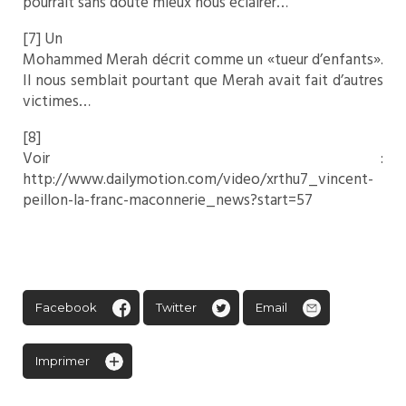
pourrait sans doute mieux nous éclairer…
[7] Un
Mohammed Merah décrit comme un «tueur d’enfants».
Il nous semblait pourtant que Merah avait fait d’autres
victimes…
[8]
Voir :
http://www.dailymotion.com/video/xrthu7_vincent-
peillon-la-franc-maconnerie_news?start=57
Facebook
Twitter
Email
Imprimer