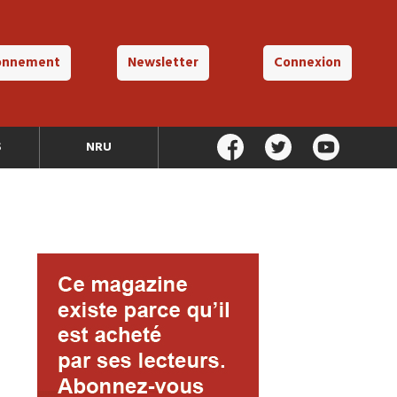
onnement
Newsletter
Connexion
S
NRU