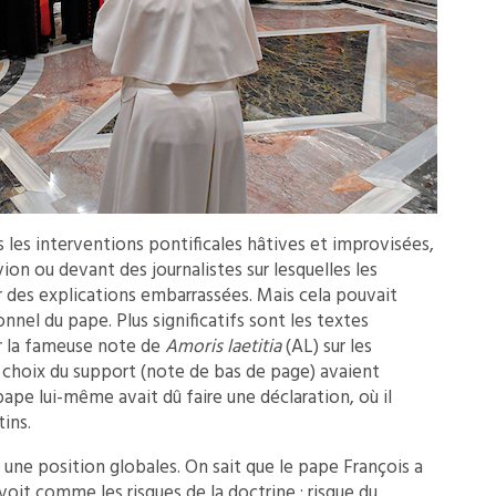
s les interventions pontificales hâtives et improvisées,
vion ou devant des journalistes sur lesquelles les
r des explications embarrassées. Mais cela pouvait
el du pape. Plus significatifs sont les textes
 la fameuse note de
Amoris laetitia
(AL) sur les
le choix du support (note de bas de page) avaient
ape lui-même avait dû faire une déclaration, où il
tins.
t une position globales. On sait que le pape François a
voit comme les risques de la doctrine : risque du