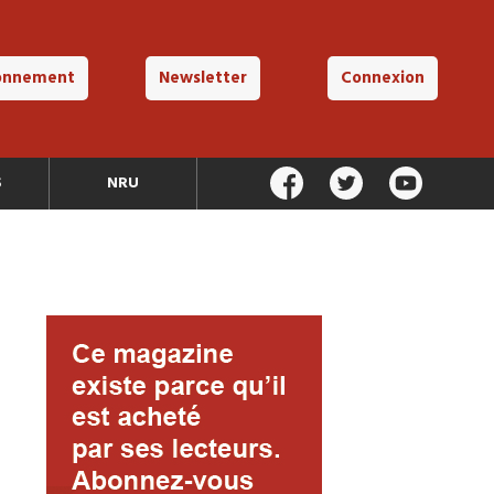
onnement
Newsletter
Connexion
S
NRU