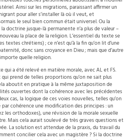
mbreuses touches personnelles aboutissant à modifier
riel. Ainsi sur les migrations, paraissant affirmer un
grant pour aller s’installer là où il veut, et
sormais le seul bien commun était universel. Ou la
la doctrine jusque-là permanente n’a plus de valeur –
nouveau la place de la religion. L’essentiel du texte se
 textes chrétiens) ; ce n’est qu’à la fin qu’on lit d’une
paternité, donc sans croyance en Dieu ; mais que d’autre
’importe quelle religion.
e qui a été relevé en matière morale, avec AL et FS.
 qui prend de telles proportions qu’on ne sait plus
Cela aboutit en pratique à la même juxtaposition de
ilités ouvertes dont la cohérence avec les précédentes
eux cas, la logique de ces voies nouvelles, telles qu’on
par cohérence une modification des principes : un
les orthodoxes), une révision de la morale sexuelle
re. Mais cela aurait soulevé de très graves questions et
. La solution est attendue de la praxis, du travail du
mment concilier cela avec un magistère ? Si la doctrine