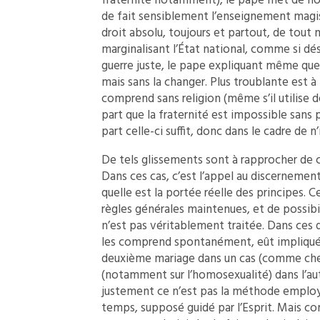
fraternité notamment), le pape met de no
de fait sensiblement l’enseignement magisté
droit absolu, toujours et partout, de tout mi
marginalisant l’État national, comme si dé
guerre juste, le pape expliquant même que 
mais sans la changer. Plus troublante est à 
comprend sans religion (même s’il utilise des
part que la fraternité est impossible sans 
part celle-ci suffit, donc dans le cadre de n
De tels glissements sont à rapprocher de c
Dans ces cas, c’est l’appel au discernement
quelle est la portée réelle des principes. 
règles générales maintenues, et de possib
n’est pas véritablement traitée. Dans ces d
les comprend spontanément, eût impliqué 
deuxième mariage dans un cas (comme chez 
(notamment sur l’homosexualité) dans l’aut
justement ce n’est pas la méthode employée
temps, supposé guidé par l’Esprit. Mais co