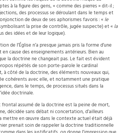
tes à la figure des gens, « comme des pierres » dit-il ;
jections, des processus se déroulant dans le temps et
conjonction de deux de ses aphorismes favoris : «
le
symbolisant la prise de contrôle, jugée suspecte) et «
la
s des idées et de leur logique).
ion de l’Église n’a presque jamais pris la forme d’une
 en cause des enseignements antérieurs. Bien au
e que la doctrine ne changeait pas. Le fait est évident
 propos répétés de son porte-parole le cardinal
, à côté de la doctrine, des éléments nouveaux qui,
lée cohérents avec elle, et notamment une pratique
gence, dans le temps, de processus situés dans la
’idée doctrinale.
frontal assumé de la doctrine est la peine de mort,
e, décidée sans débat ni concertation, d’ailleurs
 la mettre en œuvre dans le contexte actuel était déjà
nier prenait soin de rappeler la doctrine traditionnelle
n comme dans les justificatifs, on donne l’impression que