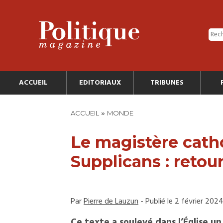
ACCUEIL
EDITORIAUX
TRIBUNES
»
ACCUEIL
MONDE
Le magistère cath
Supplicans : retou
Par
Pierre de Lauzun
- Publié le 2 février 202
Ce texte a soulevé dans l’Église un 