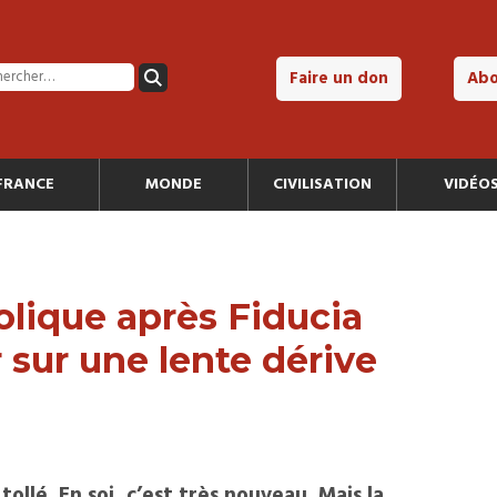
Faire un don
Ab
FRANCE
MONDE
CIVILISATION
VIDÉO
olique après Fiducia
r sur une lente dérive
4
tollé. En soi, c’est très nouveau. Mais la