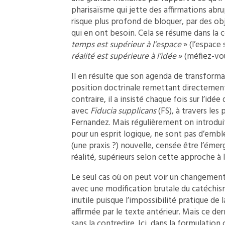
pharisaïsme qui jette des affirmations abrup
risque plus profond de bloquer, par des ob
qui en ont besoin. Cela se résume dans la 
temps est supérieur à l’espace
» (l’espace 
réalité est supérieure à l’idée
» (méfiez-vou
Il en résulte que son agenda de transformat
position doctrinale remettant directement
contraire, il a insisté chaque fois sur l’idé
avec
Fiducia supplicans
(FS), à travers les
Fernandez. Mais régulièrement on introduit
pour un esprit logique, ne sont pas d’emb
(une praxis ?) nouvelle, censée être l’émer
réalité, supérieurs selon cette approche à l
Le seul cas où on peut voir un changement 
avec une modification brutale du catéchism
inutile puisque l’impossibilité pratique de
affirmée par le texte antérieur. Mais ce der
sans la contredire. Ici, dans la formulatio