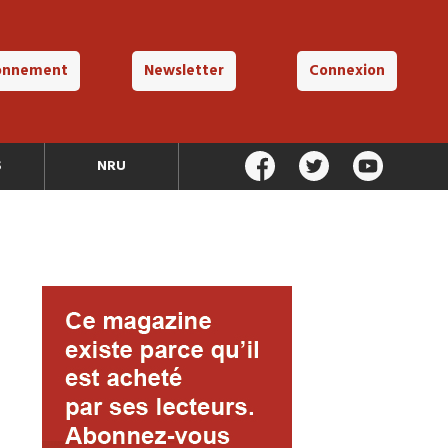
onnement
Newsletter
Connexion
S
NRU