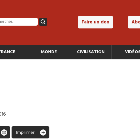
Faire un don
Ab
FRANCE
MONDE
CIVILISATION
VIDÉO
016
Imprimer