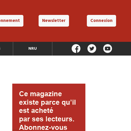
onnement
Newsletter
Connexion
S
NRU