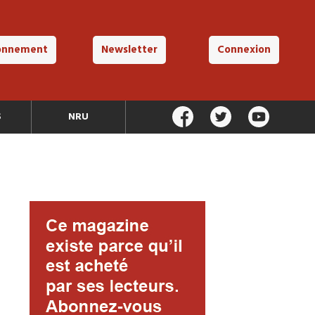
onnement
Newsletter
Connexion
S
NRU