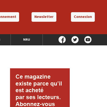
onnement
Newsletter
Connexion
S
NRU