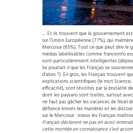
… Et ils trouvent que le gouvernement es
sur l’Union Européenne (77%), qui malmène l
Mercosur (65%). Tout ce que peut dire le
médias labéllisables comme franceinfo ess
sont particulièrement intelligentes (dépe
Se pourrait-il que les Français se souvie
d’alors ?). En gros, les Français trouvent qu
explications scientifiques (le mot Scienc
efficacité), sont révoltés par la brutalité
dont les paysans sont traités, surtout avec 
ne faut pas gâcher les vacances de Noël de
défiance envers les manières et les discours
sur le Mercosur : mieux les Français maîtrisen
Français déclarent ne pas en avoir entendu
cette montée en connaissance s’est accomp