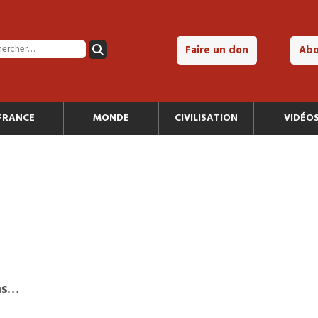
Faire un don
Ab
FRANCE
MONDE
CIVILISATION
VIDÉO
ns…