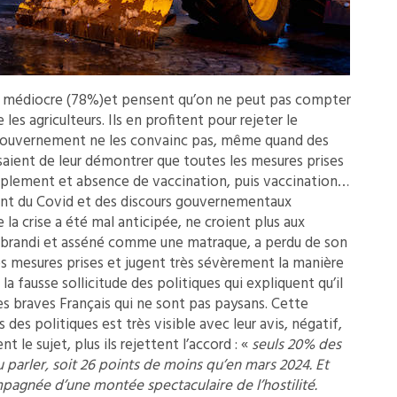
t médiocre (78%)et pensent qu’on ne peut pas compter
es agriculteurs. Ils en profitent pour rejeter le
 gouvernement ne les convainc pas, même quand des
aient de leur démontrer que toutes les mesures prises
uplement et absence de vaccination, puis vaccination…
nnent du Covid et des discours gouvernementaux
e la crise a été mal anticipée, ne croient plus aux
e, brandi et asséné comme une matraque, a perdu de son
 des mesures prises et jugent très sévèrement la manière
la fausse sollicitude des politiques qui expliquent qu’il
s braves Français qui ne sont pas paysans. Cette
 des politiques est très visible avec leur avis, négatif,
t le sujet, plus ils rejettent l’accord : «
seuls 20% des
 parler, soit 26 points de moins qu’en mars 2024. Et
agnée d’une montée spectaculaire de l’hostilité.