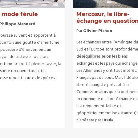
 mode férule
Mercosur, le libre-
échange en questio
Philippe Mesnard
Par
Olivier Pichon
jours se suivent et apportent à
Les échanges entre l’Amérique d
que fois une goutte d’amertume,
Sud et l’Europe sont profondém
 poussière d’énervement, un
déséquilibrés selon les biens
çon de tristesse ; ou alors
échangés et les pays qui échange
ertume se boit à pleines tasses, la
Les Allemands y ont tout intérêt, 
ssière recouvre tout et la
Français pas du tout. Mais l’idéol
tesse repeint toutes les pièces.
libre-échangiste prévaut à la
Commission alors que la pertinen
économique du libre-échange es
historiquement faible et
géopolitiquement inexistante. Ç
n’arrêtera pas Ursula.