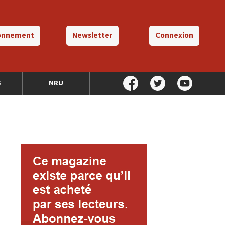
onnement
Newsletter
Connexion
S
NRU