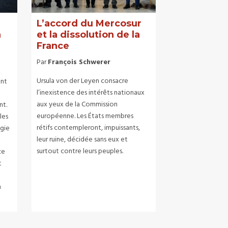
L’accord du Mercosur
n
et la dissolution de la
France
Par
François Schwerer
u
Ursula von der Leyen consacre
ent
l’inexistence des intérêts nationaux
aux yeux de la Commission
nt.
européenne. Les États membres
les
rétifs contempleront, impuissants,
ogie
leur ruine, décidée sans eux et
surtout contre leurs peuples.
ce
t
a