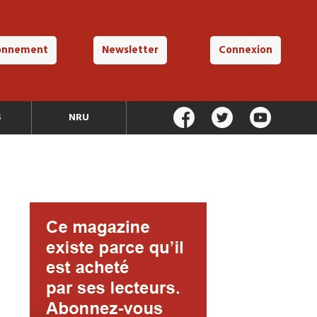
onnement
Newsletter
Connexion
S
NRU