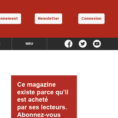
onnement
Newsletter
Connexion
S
NRU