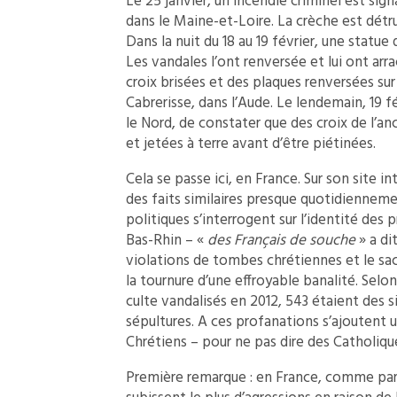
Le 25 janvier, un incendie criminel est sig
dans le Maine-et-Loire. La crèche est détr
Dans la nuit du 18 au 19 février, une statu
Les vandales l’ont renversée et lui ont arra
croix brisées et des plaques renversées s
Cabrerisse, dans l’Aude. Le lendemain, 19 
le Nord, de constater que des croix de l’an
et jetées à terre avant d’être piétinées.
Cela se passe ici, en France. Sur son site 
des faits similaires presque quotidienne
politiques s’interrogent sur l’identité des 
Bas-Rhin – «
des Français de souche
» a di
violations de tombes chrétiennes et le sa
la tournure d’une effroyable banalité. Selon 
culte vandalisés en 2012, 543 étaient des si
sépultures. A ces profanations s’ajoutent 
Chrétiens – pour ne pas dire des Catholique
Première remarque : en France, comme part