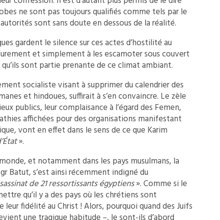
leur confession. Il est d’autant plus permis de le dire
bes ne sont pas toujours qualifiés comme tels par le
s autorités sont sans doute en dessous de la réalité.
es gardent le silence sur ces actes d’hostilité au
 purement et simplement à les escamoter sous couvert
t qu’ils sont partie prenante de ce climat ambiant.
ement socialiste visant à supprimer du calendrier des
anes et hindoues, suffirait à s’en convaincre. Le zèle
lieux publics, leur complaisance à l’égard des Femen,
pathies affichées pour des organisations manifestant
lique, vont en effet dans le sens de ce que Karim
’État
».
s le monde, et notamment dans les pays musulmans, la
gr Batut, s’est ainsi récemment indigné du
ssassinat de 21 ressortissants égyptiens
». Comme si le
ettre qu’il y a des pays où les chrétiens sont
leur fidélité au Christ ! Alors, pourquoi quand des Juifs
evient une tragique habitude –, le sont-ils d’abord