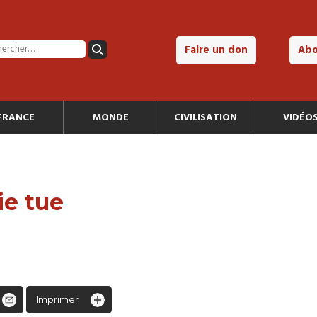
Faire un don
Ab
FRANCE
MONDE
CIVILISATION
VIDÉO
ie tue
Imprimer