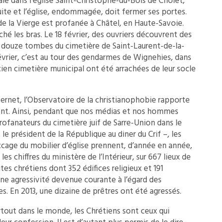
nalé dans l’église Saint-Christophe-du-Bois de Cholet,
uite et l’église, endommagée, doit fermer ses portes.
e de la Vierge est profanée à Châtel, en Haute-Savoie.
ché les bras. Le 18 février, des ouvriers découvrent des
ur douze tombes du cimetière de Saint-Laurent-de-la-
février, c’est au tour des gendarmes de Wignehies, dans
cien cimetière municipal ont été arrachées de leur socle
internet, l’Observatoire de la christianophobie rapporte
ment. Ainsi, pendant que nos médias et nos hommes
profanateurs du cimetière juif de Sarre-Union dans le
t le président de la République au diner du Crif –, les
ccage du mobilier d’église prennent, d’année en année,
les chiffres du ministère de l’Intérieur, sur 667 lieux de
tes chrétiens dont 352 édifices religieux et 191
une agressivité devenue courante à l’égard des
s. En 2013, une dizaine de prêtres ont été agressés.
out dans le monde, les Chrétiens sont ceux qui