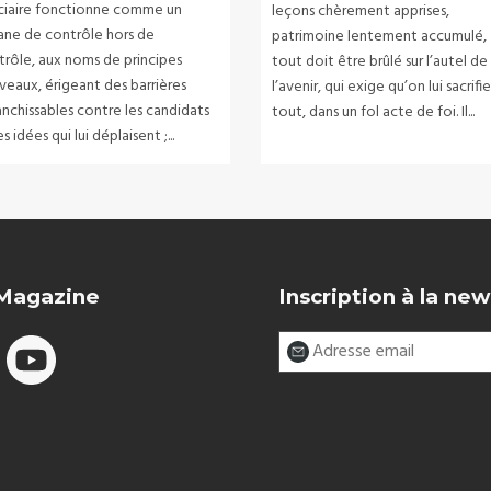
iciaire fonctionne comme un
leçons chèrement apprises,
ane de contrôle hors de
patrimoine lentement accumulé,
trôle, aux noms de principes
tout doit être brûlé sur l’autel de
veaux, érigeant des barrières
l’avenir, qui exige qu’on lui sacrifi
anchissables contre les candidats
tout, dans un fol acte de foi. Il...
es idées qui lui déplaisent ;...
 Magazine
Inscription à la new