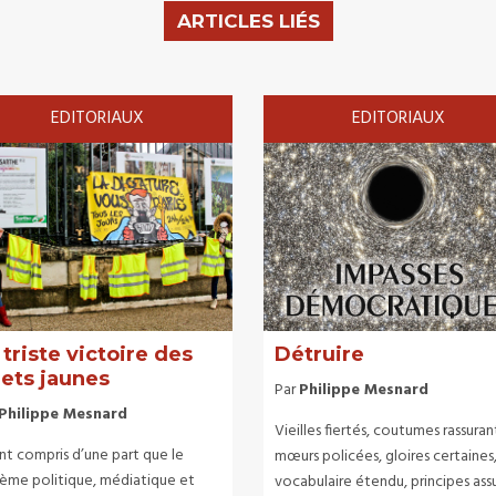
ARTICLES LIÉS
EDITORIAUX
EDITORIAUX
 triste victoire des
Détruire
lets jaunes
Par
Philippe Mesnard
Philippe Mesnard
Vieilles fiertés, coutumes rassuran
ont compris d’une part que le
mœurs policées, gloires certaines
tème politique, médiatique et
vocabulaire étendu, principes assu