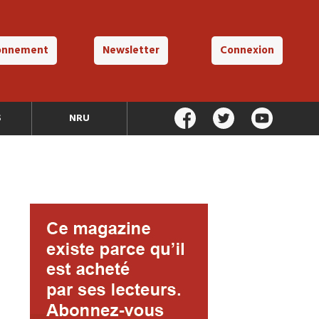
onnement
Newsletter
Connexion
S
NRU