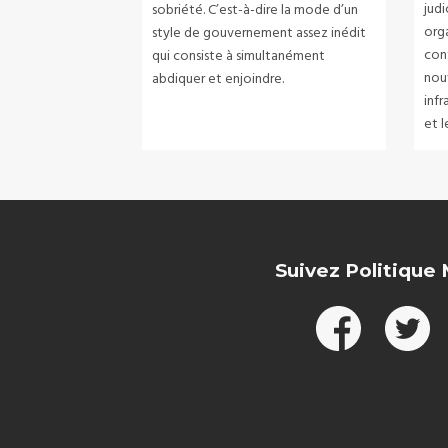
jud
sobriété. C’est-à-dire la mode d’un
org
style de gouvernement assez inédit
con
qui consiste à simultanément
nou
abdiquer et enjoindre.
infr
et l
Suivez Politique