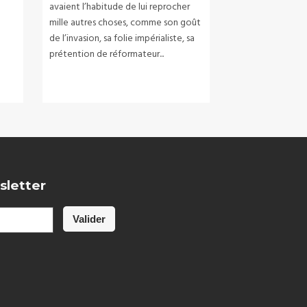
avaient l’habitude de lui reprocher
mille autres choses, comme son goût
de l’invasion, sa folie impérialiste, sa
e
prétention de réformateur...
sletter