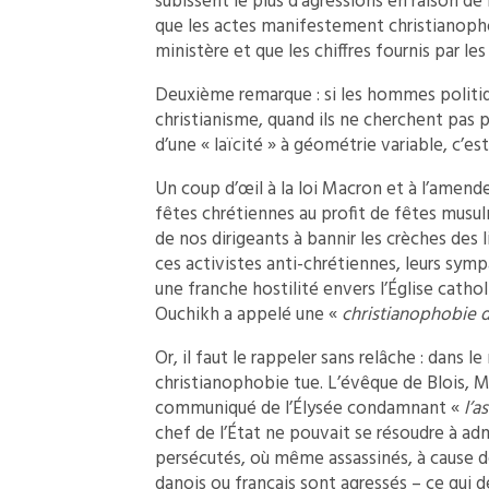
subissent le plus d’agressions en raison de 
que les actes manifestement christianopho
ministère et que les chiffres fournis par le
Deuxième remarque : si les hommes politiqu
christianisme, quand ils ne cherchent pas
d’une « laïcité » à géométrie variable, c’es
Un coup d’œil à la loi Macron et à l’amend
fêtes chrétiennes au profit de fêtes musulm
de nos dirigeants à bannir les crèches des 
ces activistes anti-chrétiennes, leurs sym
une franche hostilité envers l’Église catho
Ouchikh a appelé une «
christianophobie d
Or, il faut le rappeler sans relâche : dan
christianophobie tue. L’évêque de Blois, M
communiqué de l’Élysée condamnant «
l’a
chef de l’État ne pouvait se résoudre à adm
persécutés, où même assassinés, à cause de 
danois ou français sont agressés – ce qui d