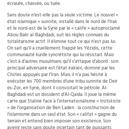
écrasée, chassée, ou tuée.
Sans doute n’est-elle pas la seule victime. Le nouvel «
état islamique » sunnite, installé dans le nord de l’Irak
et le nord-est de la Syrie par le « calife » autoproclamé
Abou Bakr al-Baghdadi, suit les règles connues du
totalitarisme actif. Il élimine tout ce qui n’est pas lui.
On sait qu’il a cruellement frappé les Yézidis, cette
communauté kurde syncrétiste qui lui résistait. Mais
c’est à d’autres musulmans qu’il s’attaque d’abord : son
principal adversaire est l’état irakien, dominé par les
Chiites appuyés par l’Iran. Mais il n’a pas hésité à
exécuter les 700 membres d’une tribu sunnite de Deir
es-Zor, en Syrie, dont il convoitait le pétrole. Al-
Baghdadi est un dissident d’Al-Qaida. Il joue la même
carte que Staline face à l’internationalisme « trotskiste
» de l’organisation de Ben Laden : la construction de
l’islamisme dans un seul état. Son « califat » gagne du
terrain et entend bien imposer son existence. Son
avenir reste sans doute incertain tant de puissants