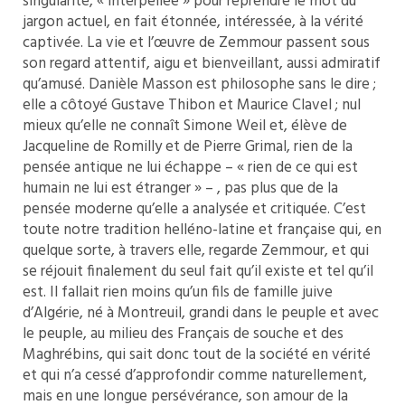
singularité, « interpellée » pour reprendre le mot du
jargon actuel, en fait étonnée, intéressée, à la vérité
captivée. La vie et l’œuvre de Zemmour passent sous
son regard attentif, aigu et bienveillant, aussi admiratif
qu’amusé. Danièle Masson est philosophe sans le dire ;
elle a côtoyé Gustave Thibon et Maurice Clavel ; nul
mieux qu’elle ne connaît Simone Weil et, élève de
Jacqueline de Romilly et de Pierre Grimal, rien de la
pensée antique ne lui échappe – « rien de ce qui est
humain ne lui est étranger » – , pas plus que de la
pensée moderne qu’elle a analysée et critiquée. C’est
toute notre tradition helléno-latine et française qui, en
quelque sorte, à travers elle, regarde Zemmour, et qui
se réjouit finalement du seul fait qu’il existe et tel qu’il
est. Il fallait rien moins qu’un fils de famille juive
d’Algérie, né à Montreuil, grandi dans le peuple et avec
le peuple, au milieu des Français de souche et des
Maghrébins, qui sait donc tout de la société en vérité
et qui n’a cessé d’approfondir comme naturellement,
mais en une longue persévérance, son amour de la