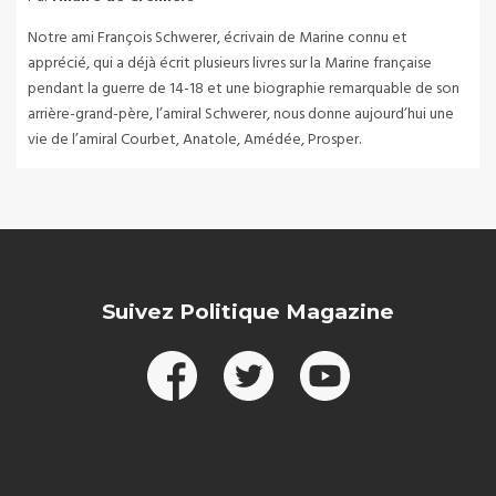
Notre ami François Schwerer, écrivain de Marine connu et
apprécié, qui a déjà écrit plusieurs livres sur la Marine française
pendant la guerre de 14-18 et une biographie remarquable de son
arrière-grand-père, l’amiral Schwerer, nous donne aujourd’hui une
vie de l’amiral Courbet, Anatole, Amédée, Prosper.
Suivez Politique Magazine