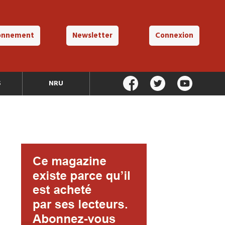
onnement
Newsletter
Connexion
S
NRU