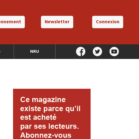
onnement
Newsletter
Connexion
S
NRU