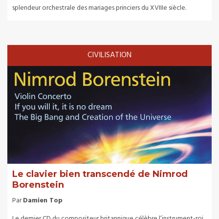
splendeur orchestrale des mariages princiers du XVIIIe siècle.
CIVILISATION
Le clavier bien transcendé de Nimrod
Borenstein
Par
Damien Top
Le dernier CD du compositeur britannique célèbre l’instrument-roi