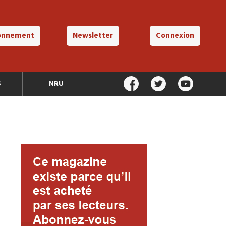
onnement
Newsletter
Connexion
S
NRU