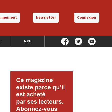
onnement
Newsletter
Connexion
S
NRU