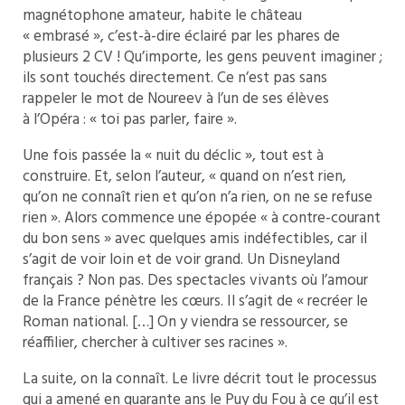
magnétophone amateur, habite le château
« embrasé », c’est-à-dire éclairé par les phares de
plusieurs 2 CV ! Qu’importe, les gens peuvent imaginer ;
ils sont touchés directement. Ce n’est pas sans
rappeler le mot de Noureev à l’un de ses élèves
à l’Opéra : « toi pas parler, faire ».
Une fois passée la « nuit du déclic », tout est à
construire. Et, selon l’auteur, « quand on n’est rien,
qu’on ne connaît rien et qu’on n’a rien, on ne se refuse
rien ». Alors commence une épopée « à contre-courant
du bon sens » avec quelques amis indéfectibles, car il
s’agit de voir loin et de voir grand. Un Disneyland
français ? Non pas. Des spectacles vivants où l’amour
de la France pénètre les cœurs. Il s’agit de « recréer le
Roman national. […] On y viendra se ressourcer, se
réaffilier, chercher à cultiver ses racines ».
La suite, on la connaît. Le livre décrit tout le processus
qui a amené en quarante ans le Puy du Fou à ce qu’il est