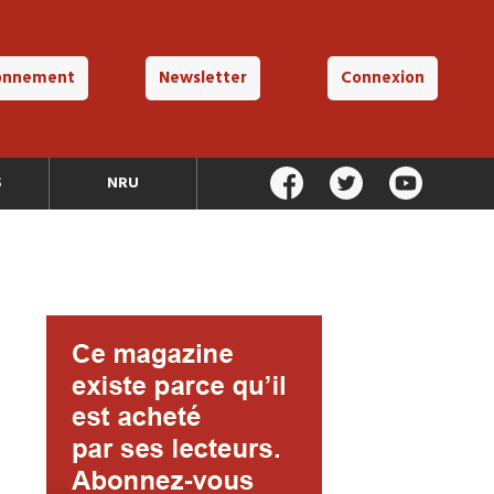
onnement
Newsletter
Connexion
S
NRU